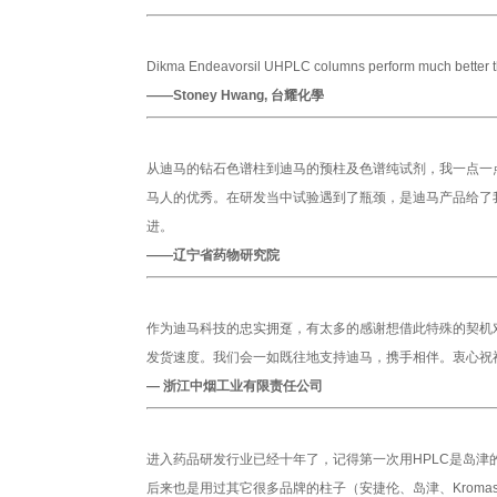
Dikma Endeavorsil UHPLC columns perform much better 
——Stoney Hwang, 台耀化學
从迪马的钻石色谱柱到迪马的预柱及色谱纯试剂，我一点一
马人的优秀。在研发当中试验遇到了瓶颈，是迪马产品给了
进。
——辽宁省药物研究院
作为迪马科技的忠实拥趸，有太多的感谢想借此特殊的契机
发货速度。我们会一如既往地支持迪马，携手相伴。衷心祝
— 浙江中烟工业有限责任公司
进入药品研发行业已经十年了，记得第一次用HPLC是岛津
后来也是用过其它很多品牌的柱子（安捷伦、岛津、Krom