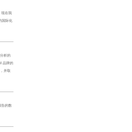
。现在我
的国际化
为分析的
l 品牌的
进，并取
报告的数