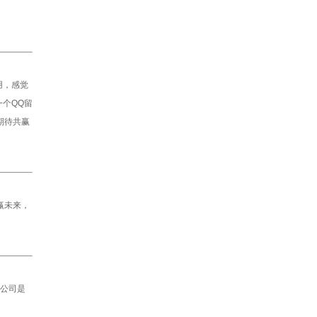
用，感觉
个QQ留
期待共赢
赢未来，
个公司是