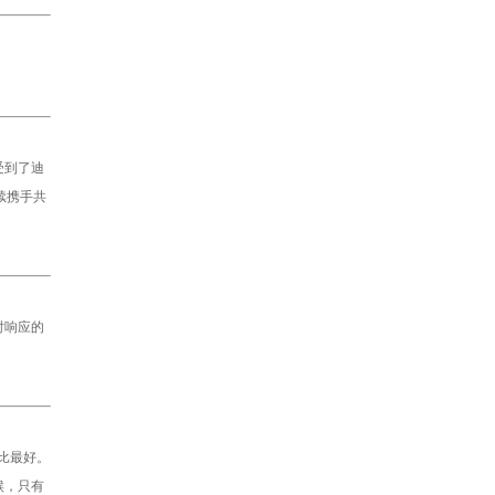
受到了迪
续携手共
时响应的
比最好。
候，只有