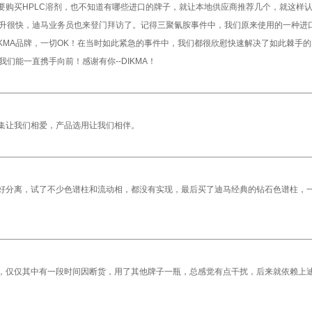
要购买HPLC溶剂，也不知道有哪些进口的牌子，就让本地供应商推荐几个，就这样
上升很快，迪马业务员也来登门拜访了。记得三聚氰胺事件中，我们原来使用的一种进口
KMA品牌，一切OK！在当时如此紧急的事件中，我们都很欣慰快速解决了如此棘手
们能一直携手向前！感谢有你--DIKMA！
集让我们相爱，产品选用让我们相伴。
好分离，试了不少色谱柱和流动相，都没有实现，最后买了迪马经典的钻石色谱柱，
，仅仅其中有一段时间因断货，用了其他牌子一瓶，总感觉有点干扰，后来就依赖上