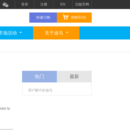
登录
注册
EN
旧版官网
快速订购
购物车(0)
市场活动
关于迪马
热门
最新
用户眼中的迪马
rder to