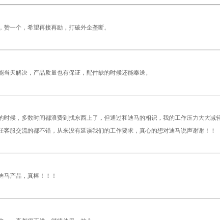
，赞一个，希望再接再励，打破外企垄断。
能当天解决，产品质量也有保证，配件缺的时候还能奉送。
的时候，多数时间都浪费到找东西上了，但通过和迪马的相识，我的工作压力大大减
任客服交流的都不错，从来没有延误我们的工作要求，真心的想对迪马说声谢谢！！
迪马产品，真棒！！！