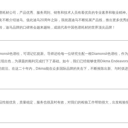
谱耗材公司，产品优秀、服务周到、销售和技术人员有着优良的专业素养和敬业精神
友不断介绍迪马。值此迪马20周年之际，我祝愿迪马不断拓展产品线，推出更多优秀
传，迪马品牌的口碑将会越来越响，成就代表中国色谱耗材的世界顶尖品牌！
monsil色谱柱，可谓记忆犹新。导师还给每一位研究生配一根Diamonsil色谱柱，作
现出色，为课题的顺利完成打下了基础。如今，我们已经能够使用Dikma Endeavorsi
柱技术的前沿。在这二十年内，Dikma能在众多国际品牌的夹击下，不断推陈出新、与时俱
品性能优良，质量稳定，服务也很及时有效，对我们的检验工作帮助很大，出发检验