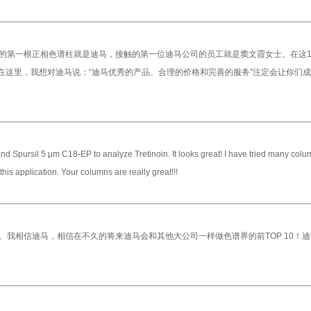
触的第一根正相色谱柱就是迪马，接触的第一位迪马公司的员工就是窦文霞女士。在这1
在这里，我想对迪马说：“迪马优秀的产品、合理的价格和完善的服务”注定会让你们
d Spursil 5 μm C18-EP to analyze Tretinoin. It looks great! I have tried many colu
his application. Your columns are really great!!!
。我相信迪马，相信在不久的将来迪马会和其他大公司一样做色谱界的前TOP 10！