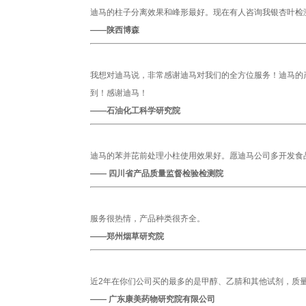
迪马的柱子分离效果和峰形最好。现在有人咨询我银杏叶检
——陕西博森
我想对迪马说，非常感谢迪马对我们的全方位服务！迪马的
到！感谢迪马！
——石油化工科学研究院
迪马的苯并芘前处理小柱使用效果好。愿迪马公司多开发食
—— 四川省产品质量监督检验检测院
服务很热情，产品种类很齐全。
——郑州烟草研究院
近2年在你们公司买的最多的是甲醇、乙腈和其他试剂，质
—— 广东康美药物研究院有限公司