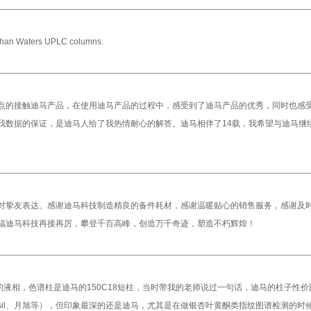
than Waters UPLC columns.
点的接触迪马产品，在使用迪马产品的过程中，感受到了迪马产品的优秀，同时也感
我数据的保证，是迪马人给了我热情耐心的解答。迪马相伴了14载，我希望与迪马继
对挚友表达。感谢迪马科技制造精良的备件耗材，感谢温暖贴心的销售服务，感谢及
福迪马科技再接再厉，攀登千百高峰，创造万千奇迹，塑造不朽辉煌！
的液相，色谱柱是迪马的150C18短柱，当时带我的老师说过一句话，迪马的柱子性价
asil、月旭等），但印象最深的还是迪马，尤其是在做银杏叶黄酮类指纹图谱检测的时