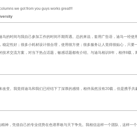
olumns we got from you guys works great!!!
versity
迪马的时间与我自己参加工作的时间不期而遇。总的来说，套用广告语，迪马一经使
，稳定性好；很多小耗材设计很合理，使用很方便；很多服务让人觉得很贴心，只要一
的技术交流方案，对当下热点话题，敏感话题都有介绍。与迪马相识8年，相伴8载，
未改变。我觉得迪马和我们已经结下了深厚的感情，相伴虽然没有20载，但是携手共
搏的精神，凭借自己的专业优势在色谱界敢与天下争先。我相信这样一个团队，这样一