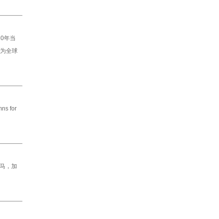
0年当
成为全球
mns for
迪马，加