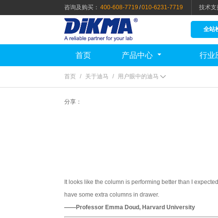
咨询及购买：
400-608-7719
/
010-6231-7719
技术支
全站
首页
产品中心
行业
首页
/
关于迪马
/
用户眼中的迪马
分享：
It looks like the column is performing better than I expect
have some extra columns in drawer.
——Professor Emma Doud, Harvard University