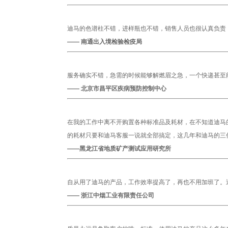
迪马的色谱柱不错，进样瓶也不错，销售人员也很认真负责
—— 南通出入境检验检疫局
服务确实不错，急需的时候能够解燃眉之急，一个快递甚至
—— 北京市昌平区疾病预防控制中心
在我的工作中离不开购置各种标准品及耗材，在不知道迪马
的耗材只要和迪马客服一说就全部搞定，这几年和迪马的三
——黑龙江省地质矿产测试应用研究所
自从用了迪马的产品，工作效率提高了，再也不用加班了。
—— 浙江中烟工业有限责任公司