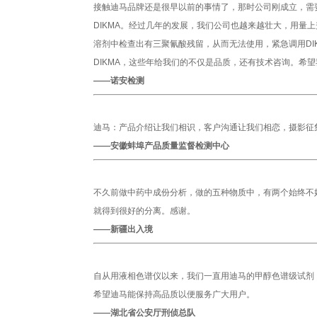
接触迪马品牌还是很早以前的事情了，那时公司刚成立，需
DIKMA。经过几年的发展，我们公司也越来越壮大，用量
溶剂中检查出有三聚氰酸残留，从而无法使用，紧急调用DI
DIKMA，这些年给我们的不仅是品质，还有技术咨询。希望我
——诺安检测
迪马：产品介绍让我们相识，客户沟通让我们相恋，摄影征
——安徽蚌埠产品质量监督检测中心
不久前做中药中成份分析，做的五种物质中，有两个始终不
就得到很好的分离。感谢。
——新疆出入境
自从用液相色谱仪以来，我们一直用迪马的甲醇色谱级试剂
希望迪马能保持高品质以便服务广大用户。
——湖北省公安厅刑侦总队