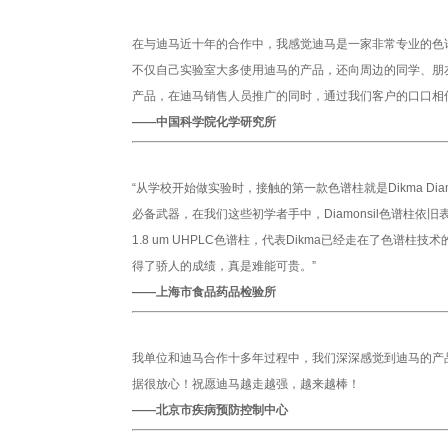
在与迪马近十年的合作中，我感觉迪马是一家非常专业的色
不仅自己实验室大多使用迪马的产品，还向周边的同学、朋
产品，在迪马销售人员推广的同时，通过我们客户的口口相
——中国科学院化学研究所
“从学校开始做实验时，接触的第一款色谱柱就是Dikma Dia
必备武器，在我们这些初学者手中，Diamonsil色谱柱依旧表
1.8 um UHPLC色谱柱，代表Dikma已经走在了色谱
得了骄人的成绩，真是难能可贵。”
——上海市食品药品检验所
我单位和迪马合作十多年过程中，我们深深感觉到迪马的产
据很放心！祝愿迪马越走越强，越来越棒！
——北京市疾病预防控制中心