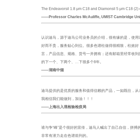
The Endeavorsil 1.8 μm C18 and Diamonsil 5 μm C18 (2) c
——Professor Charles McAuliffe, UMIST Cambridge Uni
认识迪马，源于迪马公司业务员的介绍，很有缘的是，使用
好而不贵，服务贴心到位。很多色谱柱做得很精致，柱效好
言，产品信息、规格、货号一并拥有；还有邮箱里经常收到
的下一个、下两个、…下很多个8年。
——湖南中烟
迪马提供的是优质的服务和值得信赖的产品，一如既往，从
我相信我们能做到，加油！！！
——上海出入境检验检疫局
谁与争“峰”是个很好的宣传，迪马人喊出了自己自信，拼
非常有潜力走在色谱前列的。