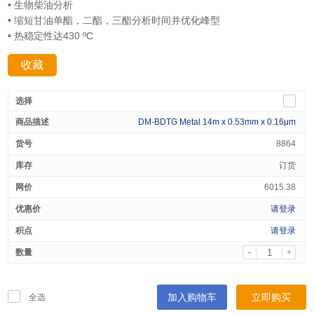
• 生物柴油分析
• 缩短甘油单酯，二酯，三酯分析时间并优化峰型
• 热稳定性达430 ºC
收藏
分享：
DM-BDTG Metal 14m x 0.53mm x 0.16μm
8864
订货
6015.38
请登录
请登录
-
+
加入购物车
立即购买
全选