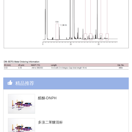
精品推荐
醛酮-DNPH
多溴二苯醚混标