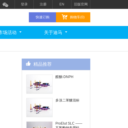
登录
注册
EN
旧版官网
快速订购
购物车(0)
市场活动
关于迪马
精品推荐
醛酮-DNPH
多溴二苯醚混标
ProElut SLC ——
五氯酚钠专用柱