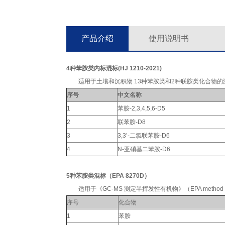
产品介绍
使用说明书
4种苯胺类内标混标(HJ 1210-2021)
适用于土壤和沉积物 13种苯胺类和2种联胺类化合物的测定，100μ
序号
中文名称
1
苯胺-2,3,4,5,6-D5
2
联苯胺
-D8
3
3,3’-二氯联苯胺-D6
4
N-
亚硝基二苯胺
-D6
5种苯胺类混标（EPA 8270D）
适用于《GC-MS 测定半挥发性有机物》（EPA method 8270
序号
化合物
1
苯胺