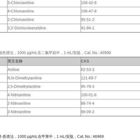
3-Chloroaniline
108-42-9
4-Chloroaniline
106-47-8
2-Chloroaniline
95-51-2
3,3'-Dichlorobenzidine
91-94-1
，1000 μg/mL在二氯甲烷中，1 mL/安瓿，Cat. No.: 46999
英文名称
CAS
Aniline
62-53-3
N,N-Dimethylaniline
121-69-7
2,5-Dimethylaniline
95-78-3
4-Nitroaniline
100-01-6
2-Nitroaniline
88-74-4
3-Nitroaniline
99-09-2
，1000 μg/mL在甲苯中，1 mL/安瓿，Cat. No.: 46969