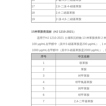
16
2-氯-4,6-二硝基苯胺
17
2,6-二溴-4-硝基苯胺
18
2,4-二硝基苯胺
19
2-溴-4,6-二硝基苯胺
15种苯胺类混标（HJ 1210-2021）
适用于HJ 1210-2021 土壤和沉积物 13 种苯胺类和
100 μg/mL在甲醇中（
其中
3-硝基苯胺是2
00 μg/mL
），
1 
1000 μg/mL在甲醇中
（
其中
3-硝基苯胺是20
00 μg/mL
）
，1
序号
中文名称
1
联苯胺
2
苯胺
3
对甲苯胺
4
邻甲氧基苯胺
5
间甲苯胺
6
邻甲苯胺
7
2,4-二甲基苯胺