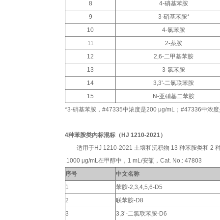
8
4-硝基苯胺
9
3-硝基苯胺*
10
4-氯苯胺
11
2-萘胺
12
2,6-二甲基苯胺
13
3-氯苯胺
14
3,3'-二氯联苯胺
15
N-亚硝基二苯胺
*3-硝基苯胺，#47335中浓度是
2
00 μg/mL；
#47336中浓
4种苯胺类内标混标（HJ 1210-2021）
适用于HJ 1210-2021 土壤和沉积物 13 种苯胺类和
1000 μg/mL在甲醇中，1 mL/安瓿，Cat. No.: 47803
序号
中文名称
1
苯胺-2,3,4,5,6-D5
2
联苯胺-D8
3
3,3’-二氯联苯胺-D6