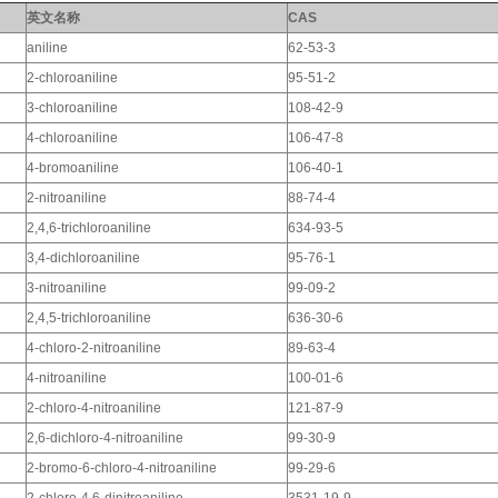
英文名称
CAS
aniline
62-53-3
2-chloroaniline
95-51-2
3-chloroaniline
108-42-9
4-chloroaniline
106-47-8
4-bromoaniline
106-40-1
2-nitroaniline
88-74-4
2,4,6-trichloroaniline
634-93-5
3,4-dichloroaniline
95-76-1
3-nitroaniline
99-09-2
2,4,5-trichloroaniline
636-30-6
4-chloro-2-nitroaniline
89-63-4
4-nitroaniline
100-01-6
2-chloro-4-nitroaniline
121-87-9
2,6-dichloro-4-nitroaniline
99-30-9
2-bromo-6-chloro-4-nitroaniline
99-29-6