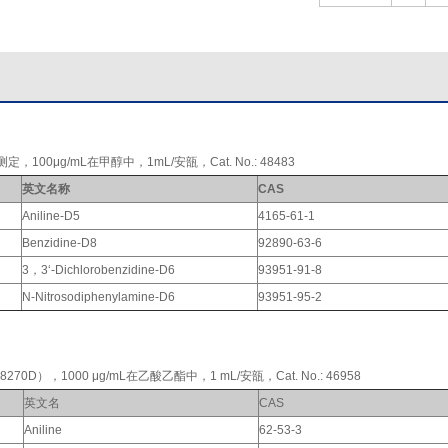
g/mL在甲醇中，1mL/安瓿，Cat. No.: 48483
英文名称
CAS
Aniline-D5
4165-61-1
Benzidine-D8
92890-63-6
3
，
3‘-Dichlorobenzidine-D6
93951-91-8
N-Nitrosodiphenylamine-D6
93951-95-2
D），1000 μg/mL在乙酸乙酯中，1 mL/安瓿，Cat. No.: 46958
英文名
CAS
Aniline
62-53-3