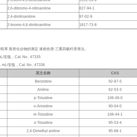
2-chloro-4,6-dinitroaniline
3531-19-9
2,6-dibromo-4-nitroaniline
827-94-1
2,4-dinitroaniline
97-02-9
2-bromo-4,6-dinitroaniline
1817-73-8
 2 种联苯 胺类化合物的测定 液相色谱-三重四极杆质谱法。
mL/安瓿，Cat. No.: 47335
 mL/安瓿，Cat. No.: 47336
英文名称
CAS
Benzidine
92-87-5
Aniline
62-53-3
p-Toluidine
106-49-0
o-Anisidine
90-04-0
m-Toluidine
108-44-1
o-Toluidine
95-53-4
2,4-Dimethyl aniline
95-68-1