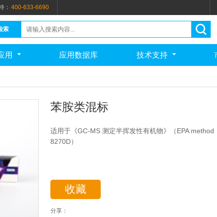
持：
400-633-6690
检索
应用
应用数据库
技术支持
苯胺类混标
适用于《GC-MS 测定半挥发性有机物》（EPA method
8270D）
收藏
分享：