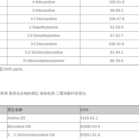
4-Nitroaniline
100-01-6
3-Nitroaniline
99-09-2
4-Chloroaniline
106-47-8
2-Naphthylamine
91-59-8
2,6-Dimethylaniline
87-62-7
3-Chloroaniline
108-42-9
3,3'-Dichlorobenzidine
91-94-1
N-Nitrosodiphenylamine
86-30-6
度是
2
000 μg/mL。
 2 种联苯 胺类化合物的测定 液相色谱-三重四极杆质谱法。
英文名称
CAS
Aniline-D5
4165-61-1
Benzidine-D8
92890-63-6
3，3‘-Dichlorobenzidine-D6
93951-91-8