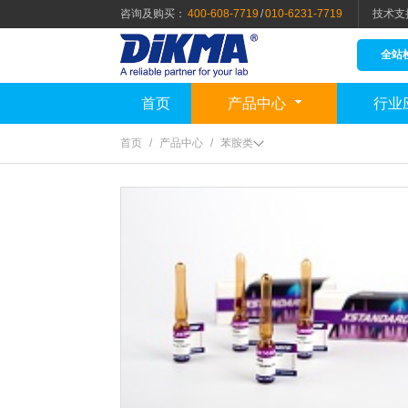
咨询及购买：
400-608-7719
/
010-6231-7719
技术支
全站
首页
产品中心
行业
首页
/
产品中心
/
苯胺类