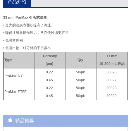
产品介绍
33 mm PorMax 针头式滤器
• 更大的滤膜表面积提高了流速
• 降低注射器操作压力，从而使过滤更容易
• 低滞留体积
• 低溶出物，对分析的干扰很小
Porosity
33 mm
Type
Qty
(μm)
10-200 mL 样品
0.22
50/pk
30026
ProMax-NY
0.45
50/pk
30027
0.22
50/pk
30028
ProMax-PTFE
0.45
50/pk
30029
精品推荐