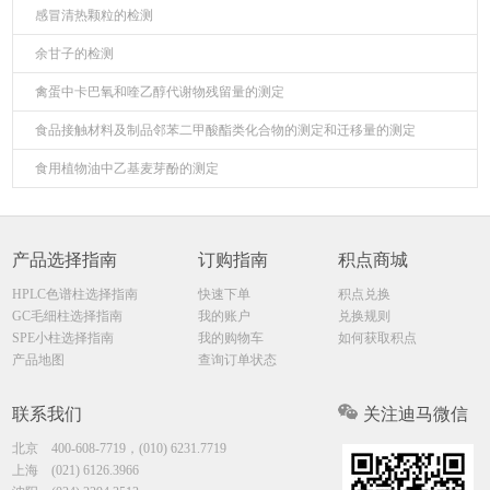
感冒清热颗粒的检测
余甘子的检测
禽蛋中卡巴氧和喹乙醇代谢物残留量的测定
食品接触材料及制品邻苯二甲酸酯类化合物的测定和迁移量的测定
食用植物油中乙基麦芽酚的测定
产品选择指南
订购指南
积点商城
HPLC色谱柱选择指南
快速下单
积点兑换
GC毛细柱选择指南
我的账户
兑换规则
SPE小柱选择指南
我的购物车
如何获取积点
产品地图
查询订单状态
联系我们
关注迪马微信
北京
400-608-7719，(010) 6231.7719
上海
(021) 6126.3966