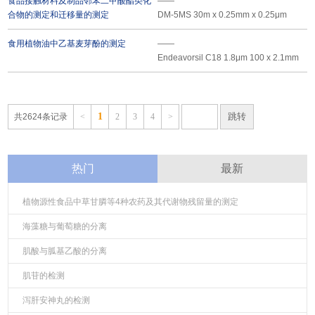
食品接触材料及制品邻苯二甲酸酯类化
——
合物的测定和迁移量的测定
DM-5MS 30m x 0.25mm x 0.25μm
食用植物油中乙基麦芽酚的测定
——
Endeavorsil C18 1.8μm 100 x 2.1mm
1
共2624条记录
<
2
3
4
>
热门
最新
植物源性食品中草甘膦等4种农药及其代谢物残留量的测定
海藻糖与葡萄糖的分离
肌酸与胍基乙酸的分离
肌苷的检测
泻肝安神丸的检测