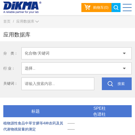
购物车(0)
首页
/
应用数据库
应用数据库
分 类：
行 业：
关键词：
搜索
SPE柱
标题
色谱柱
植物源性食品中草甘膦等4种农药及其
——
代谢物残留量的测定
——