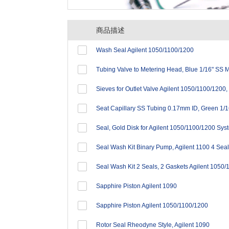
商品描述
Wash Seal Agilent 1050/1100/1200
Sieves for Outlet Valve Agilent 1050/1100/1200,
Seal, Gold Disk for Agilent 1050/1100/1200 Sys
Seal Wash Kit Binary Pump, Agilent 1100 4 Seal
Seal Wash Kit 2 Seals, 2 Gaskets Agilent 1050/
Sapphire Piston Agilent 1090
Sapphire Piston Agilent 1050/1100/1200
Rotor Seal Rheodyne Style, Agilent 1090