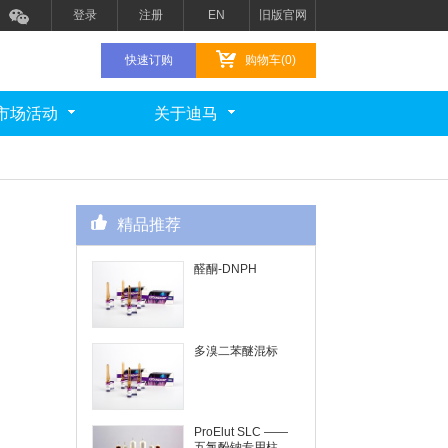
登录
注册
EN
旧版官网
快速订购
购物车(0)
市场活动
关于迪马
精品推荐
醛酮-DNPH
多溴二苯醚混标
ProElut SLC ——
五氯酚钠专用柱