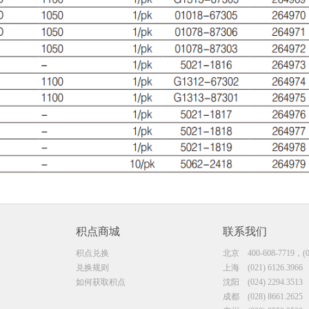
积点商城
联系我们
积点兑换
北京
400-608-7719，(0
兑换规则
上海
(021) 6126.3966
如何获取积点
沈阳
(024) 2294.3513
成都
(028) 8661.2625