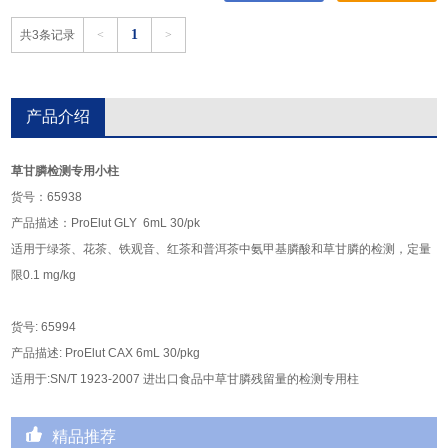
1
共3条记录
<
>
产品介绍
草甘膦检测专用小柱
货号：65938
产品描述：ProElut GLY 6mL 30/pk
适用于绿茶、花茶、铁观音、红茶和普洱茶中氨甲基膦酸和草甘膦的检测，定量
限0.1 mg/kg
货号: 65994
产品描述: ProElut CAX 6mL 30/pkg
适用于:SN/T 1923-2007 进出口食品中草甘膦残留量的检测专用柱
精品推荐