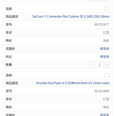
SeCure Y Connector Fits Column ID 0.18/0.25/0.28mm
W-252877
订货
询价
请登录
请登录
-
+
Knurled Nut Pack of 3 (Different from V2 Union nuts)
W-252880
订货
询价
请登录