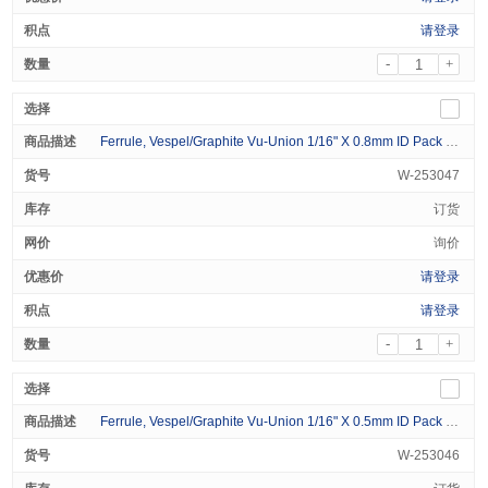
请登录
-
+
Ferrule, Vespel/Graphite Vu-Union 1/16" X 0.8mm ID Pack of 10
W-253047
订货
询价
请登录
请登录
-
+
Ferrule, Vespel/Graphite Vu-Union 1/16" X 0.5mm ID Pack of 10
W-253046