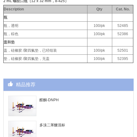
2 mL 螺纹口瓶（12 x 32 mm，8-425）
Description
Qty
Cat. No.
瓶
瓶，透明
100/pk
52485
瓶，棕色
100/pk
52386
盖和垫
盖，硅橡胶 /聚四氟垫，已经组装
100/pk
52501
垫，硅橡胶 /聚四氟垫，无盖
100/pk
52395
精品推荐
醛酮-DNPH
多溴二苯醚混标