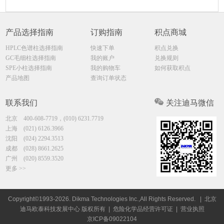
产品选择指南
订购指南
积点商城
HPLC色谱柱选择指南
快速下单
积点兑换
GC毛细柱选择指南
我的账户
兑换规则
SPE小柱选择指南
我的购物车
如何获取积点
产品地图
查询订单状态
联系我们
关注迪马微信
北京
400-608-7719，(010) 6231.7719
上海
(021) 6126.3966
沈阳
(024) 2294.3513
成都
(028) 8661.2625
广州
(020) 8559.3520
更多 >>
Copyright©1993-2026. Dikma Technologies Inc.,All Rights Reserved.
| 北京
迪马欧泰科技发展中心 版权所有 |
危险化学品经营许可证
|
营业执照
京ICP备09022104