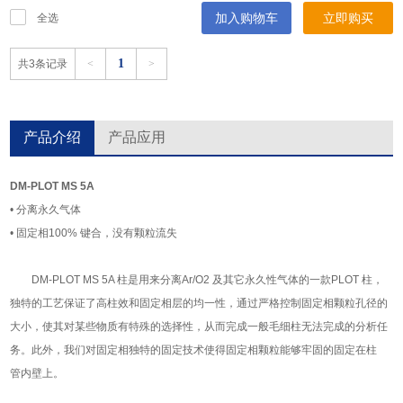
加入购物车
立即购买
全选
1
共3条记录
<
>
产品介绍
产品应用
DM-PLOT MS 5A
• 分离永久气体
• 固定相100% 键合，没有颗粒流失
DM-PLOT MS 5A 柱是用来分离Ar/O2 及其它永久性气体的一款PLOT 柱，
独特的工艺保证了高柱效和固定相层的均一性，通过严格控制固定相颗粒孔径的
大小，使其对某些物质有特殊的选择性，从而完成一般毛细柱无法完成的分析任
务。此外，我们对固定相独特的固定技术使得固定相颗粒能够牢固的固定在柱
管内壁上。