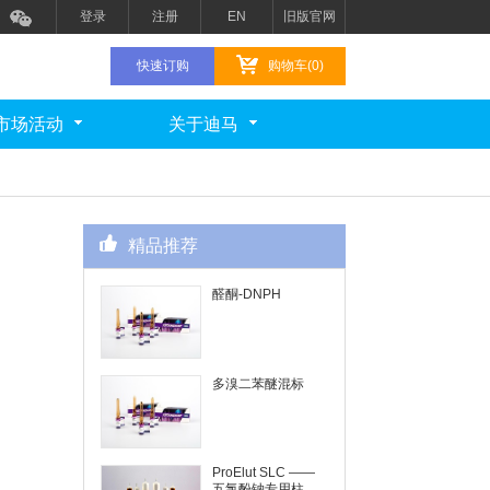
登录
注册
EN
旧版官网
快速订购
购物车(0)
市场活动
关于迪马
精品推荐
醛酮-DNPH
多溴二苯醚混标
ProElut SLC ——
五氯酚钠专用柱