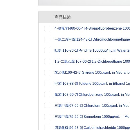
商品描述
吡啶[110-86-1] Pyridine 10000μg/mL in Water 
苯乙烯[100-42-5] Styrene 100μg/mL in Methano
甲苯[108-88-3] Toluene 100μg/mL in Ethanol 1
氯苯[108-90-7] Chlorobenzene 100μg/mL in Me
三氯甲烷[67-66-3] Chloroform 100μg/mL in Met
三溴甲烷[75-25-2] Bromoform 1000μg/mL in Me