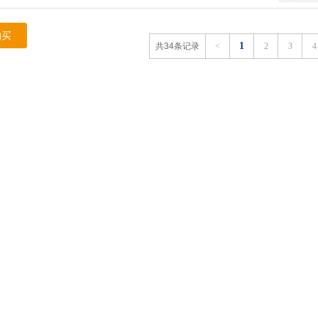
购买
1
共34条记录
<
2
3
4