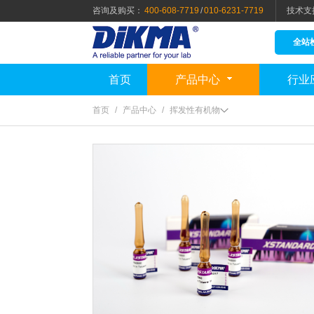
咨询及购买：
400-608-7719
/
010-6231-7719
技术支
全站
首页
产品中心
行业
首页
/
产品中心
/
挥发性有机物