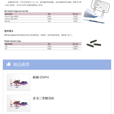
精品推荐
醛酮-DNPH
多溴二苯醚混标