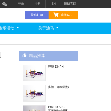
登录
注册
EN
旧版官网
快速订购
购物车(0)
市场活动
关于迪马
剂
精品推荐
醛酮-DNPH
多溴二苯醚混标
ProElut SLC ——
五氯酚钠专用柱