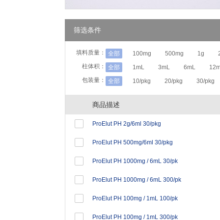
筛选条件
填料质量：
全部
100mg
500mg
1g
柱体积：
全部
1mL
3mL
6mL
12
包装量：
全部
10/pkg
20/pkg
30/pkg
商品描述
ProElut PH 2g/6ml 30/pkg
ProElut PH 500mg/6ml 30/pkg
ProElut PH 1000mg / 6mL 30/pk
ProElut PH 1000mg / 6mL 300/pk
ProElut PH 100mg / 1mL 100/pk
ProElut PH 100mg / 1mL 300/pk