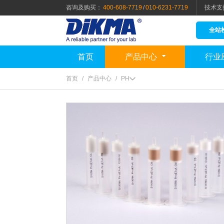
咨询及购买：
400-608-7719
/
010-6231-7719
技术支
全站
首页
产品中心
行业
首页
/
产品中心
/
PH