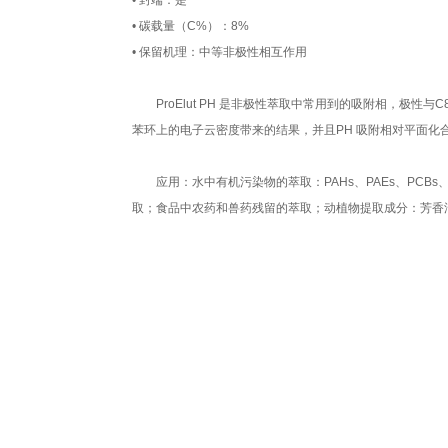
• 封端：是
• 碳载量（C%）：8%
• 保留机理：中等非极性相互作用
ProElut PH 是非极性萃取中常用到的吸附相，极性
苯环上的电子云密度带来的结果，并且PH 吸附相对平面化
应用：水中有机污染物的萃取：PAHs、PAEs、PCB
取；食品中农药和兽药残留的萃取；动植物提取成分：芳香