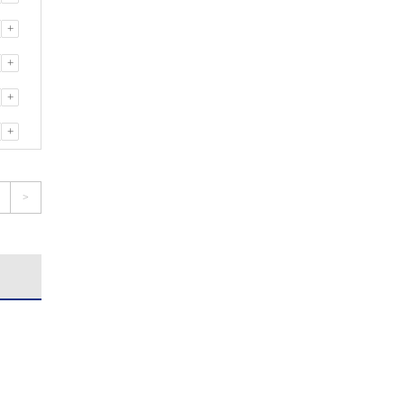
+
+
+
+
>