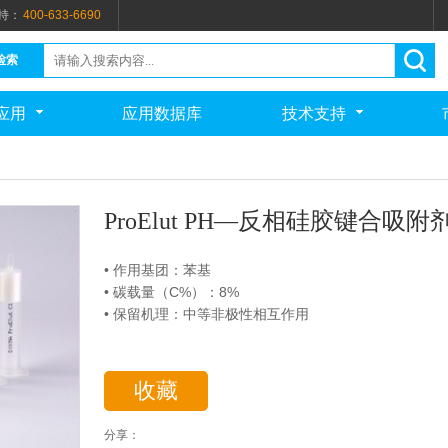
持：
400-633-6690
检索
应用
应用数据库
技术支持
ProElut PH—反相硅胶键合吸附
• 作用基团：苯基
• 碳载量（C%）：8%
• 保留机理：中等非极性相互作用
收藏
分享：