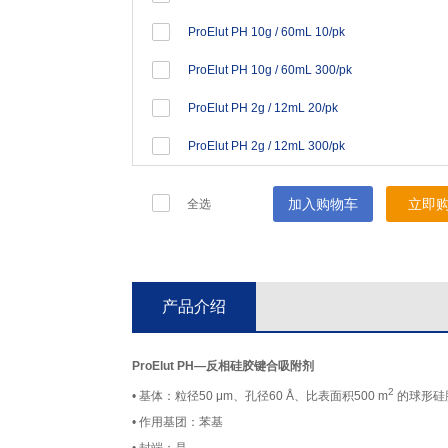
ProElut PH 10g / 60mL 10/pk
ProElut PH 10g / 60mL 300/pk
ProElut PH 2g / 12mL 20/pk
ProElut PH 2g / 12mL 300/pk
加入购物车
立即
全选
产品介绍
ProElut PH—反相硅胶键合吸附剂
2
• 基体：粒径50 μm、孔径60 Å、比表面积500 m
的球形硅
• 作用基团：苯基