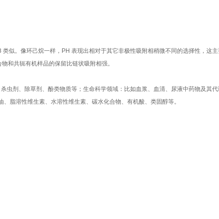
与C8 类似。像环己烷一样，PH 表现出相对于其它非极性吸附相稍微不同的选择性，这
合物和共轭有机样品的保留比链状吸附相强。
s、杀虫剂、除草剂、酚类物质等；生命科学领域：比如血浆、血清、尿液中药物及其代
油、脂溶性维生素、水溶性维生素、碳水化合物、有机酸、类固醇等。