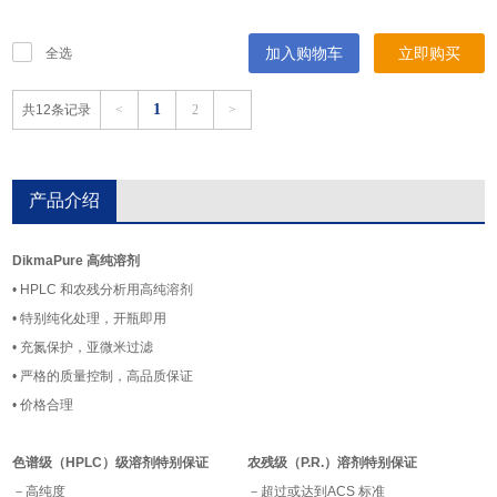
加入购物车
立即购买
全选
1
共12条记录
<
2
>
产品介绍
DikmaPure 高纯溶剂
• HPLC 和农残分析用高纯溶剂
• 特别纯化处理，开瓶即用
• 充氮保护，亚微米过滤
• 严格的质量控制，高品质保证
• 价格合理
色谱级（HPLC）级溶剂特别保证
农残级（P.R.）溶剂特别保证
－高纯度
－超过或达到ACS 标准