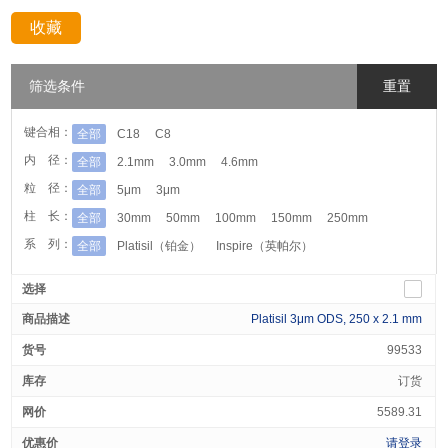
收藏
分享：
筛选条件
重置
键合相：
全部
C18
C8
内 径：
全部
2.1mm
3.0mm
4.6mm
粒 径：
全部
5μm
3μm
柱 长：
全部
30mm
50mm
100mm
150mm
250mm
系 列：
全部
Platisil（铂金）
Inspire（英帕尔）
Platisil 3μm ODS, 250 x 2.1 mm
99533
订货
5589.31
请登录