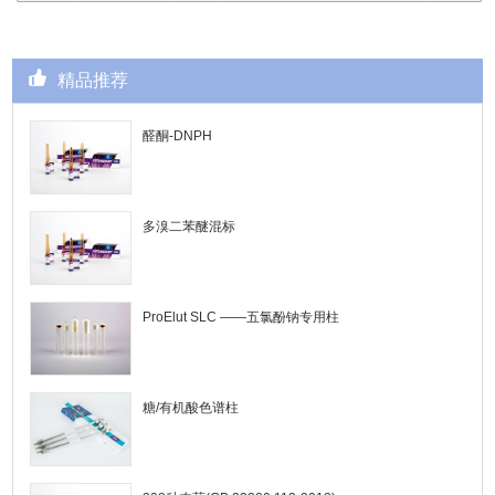
精品推荐
醛酮-DNPH
多溴二苯醚混标
ProElut SLC ——五氯酚钠专用柱
糖/有机酸色谱柱