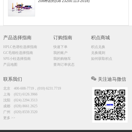
208种农药(GB 23200.113-2018)
产品选择指南
订购指南
积点商城
HPLC色谱柱选择指南
快速下单
积点兑换
GC毛细柱选择指南
我的账户
兑换规则
SPE小柱选择指南
我的购物车
如何获取积点
产品地图
查询订单状态
联系我们
关注迪马微信
北京
400-608-7719，(010) 6231.7719
上海
(021) 6126.3966
沈阳
(024) 2294.3513
成都
(028) 8661.2625
广州
(020) 8559.3520
更多 >>