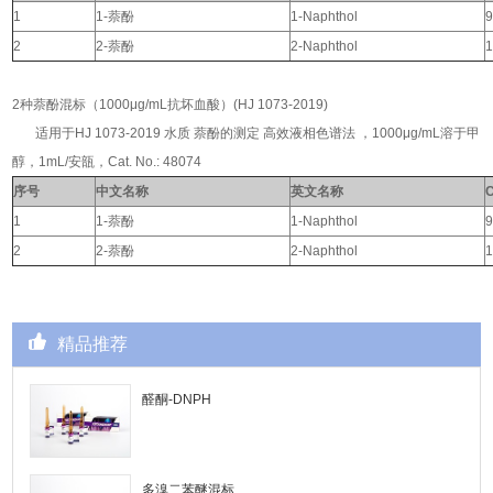
1
1-
萘酚
1-Naphthol
9
2
2-
萘酚
2-Naphthol
1
2种萘酚混标（1000μg/mL抗坏血酸）(HJ 1073-2019)
适用于HJ 1073-2019 水质 萘酚的测定 高效液相色谱法 ，1000μg/mL溶于甲
醇，1mL/安瓿，Cat. No.: 48074
序号
中文名称
英文名称
1
1-
萘酚
1-Naphthol
9
2
2-
萘酚
2-Naphthol
1
精品推荐
醛酮-DNPH
多溴二苯醚混标