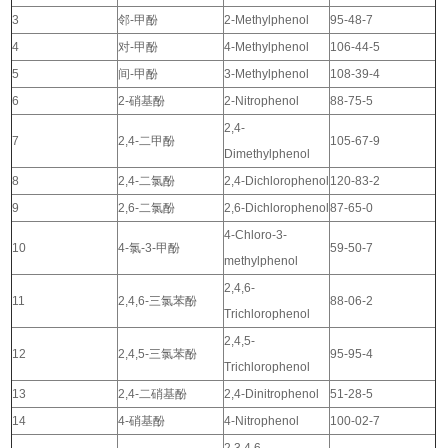
3
邻-甲酚
2-Methylphenol
95-48-7
4
对-甲酚
4-Methylphenol
106-44-5
5
间-甲酚
3-Methylphenol
108-39-4
6
2-硝基酚
2-Nitrophenol
88-75-5
2,4-
7
2,4-二甲酚
105-67-9
Dimethylphenol
8
2,4-二氯酚
2,4-Dichlorophenol
120-83-2
9
2,6-二氯酚
2,6-Dichlorophenol
87-65-0
4-Chloro-3-
10
4-氯-3-甲酚
59-50-7
methylphenol
2,4,6-
11
2,4,6-三氯苯酚
88-06-2
Trichlorophenol
2,4,5-
12
2,4,5-三氯苯酚
95-95-4
Trichlorophenol
13
2,4-二硝基酚
2,4-Dinitrophenol
51-28-5
14
4-硝基酚
4-Nitrophenol
100-02-7