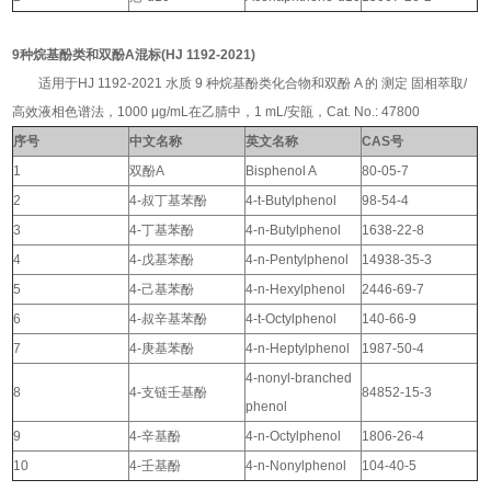
9种烷基酚类和双酚A混标(HJ 1192-2021)
适用于HJ 1192-2021 水质 9 种烷基酚类化合物和双酚 A 的 测定 固相萃取/
高效液相色谱法，1000 μg/mL在乙腈中，1 mL/安瓿，Cat. No.: 47800
序号
中文名称
英文名称
CAS号
1
双酚A
Bisphenol A
80-05-7
2
4-叔丁基苯酚
4-t-Butylphenol
98-54-4
3
4-丁基苯酚
4-n-Butylphenol
1638-22-8
4
4-戊基苯酚
4-n-Pentylphenol
14938-35-3
5
4-己基苯酚
4-n-Hexylphenol
2446-69-7
6
4-叔辛基苯酚
4-t-Octylphenol
140-66-9
7
4-庚基苯酚
4-n-Heptylphenol
1987-50-4
4-nonyl-branched
8
4-支链壬基酚
84852-15-3
phenol
9
4-辛基酚
4-n-Octylphenol
1806-26-4
10
4-壬基酚
4-n-Nonylphenol
104-40-5