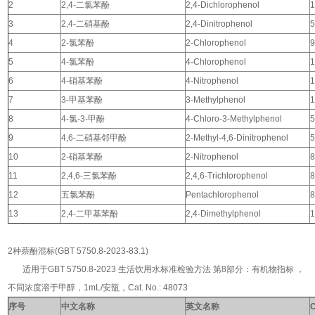
2
2,4-
二氯苯酚
2,4-Dichlorophenol
1
3
2,4-
二硝基酚
2,4-Dinitrophenol
5
4
2-
氯苯酚
2-Chlorophenol
9
5
4-
氯苯酚
4-Chlorophenol
1
6
4-
硝基苯酚
4-Nitrophenol
1
7
3-
甲基苯酚
3-Methylphenol
1
8
4-
氯
-3-
甲酚
4-Chloro-3-Methylphenol
5
9
4,6-
二硝基邻甲酚
2-Methyl-4,6-Dinitrophenol
5
10
2-
硝基苯酚
2-Nitrophenol
8
11
2,4,6-
三氯苯酚
2,4,6-Trichlorophenol
8
12
五氯苯酚
Pentachlorophenol
8
13
2,4-
二甲基苯酚
2,4-Dimethylphenol
1
2种萘酚混标(GBT 5750.8-2023-83.1)
适用于GBT 5750.8-2023 生活饮用水标准检验方法 第8部分：有机物指标 ，
不同浓度溶于甲醇，1mL/安瓿，Cat. No.: 48073
序号
中文名称
英文名称