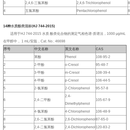
3
2,4,6-
三氯苯酚
2,4,6-Trichlorophenol
8
4
五氯苯酚
Pentachlorophenol
8
14种
水质酚类混标(
HJ 744-2015)
适用于HJ 744-2015 水质 酚类化合物的测定气相色谱-质谱法，
1000 μg/mL
在甲醇中， 1 mL/安瓿，Cat. No.: 46698
序号
中文名称
英文名称
CAS
1
苯酚
Phenol
108-95-2
2
2-甲酚
o-Cresol
95-48-7
3
3-甲酚
m-Cresol
108-39-4
4
4-甲酚
p-Cresol
106-44-5
5
2-氯苯酚
2-Chlorophenol
95-57-8
2.4-
6
2,4-二甲酚
105-67-9
Dimethylphenol
7
4-氯苯酚
4-Chlorophenol
106-48-9
8
2,6-二氯苯酚
2,6-Dichlorophenol
87-65-0
9
2,4-二氯苯酚
2,4-Dichlorophenol
120-83-2