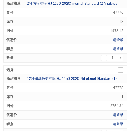
2种内标混标(HJ 1150-2020)Internal Standard (2 Analytes）2000ug/mL in Dichloromethane 1mL
47776
18
1978.12
请登录
请登录
-
+
12种硝基酚类混标(HJ 1150-2020)Nitrofenol Standard (12 Analytes）1000ug/mL in Dichloromethane 1mL
47775
1
2754.34
请登录
请登录