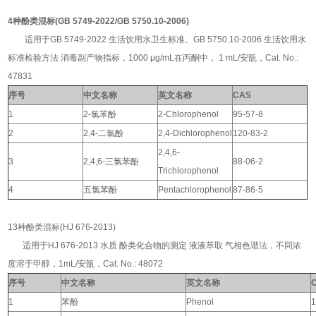
4种
酚类混标(
GB 5749-2022/GB 5750.10-2006)
适用于GB 5749-2022 生活饮用水卫生标准、GB 5750.10-2006 生活饮用水
标准检验方法 消毒副产物指标，1000 μg/mL在丙酮中， 1 mL/安瓿，Cat. No.:
47831
序号
中文名称
英文名称
CAS
1
2-氯苯酚
2-Chlorophenol
95-57-8
2
2,4-二氯酚
2,4-Dichlorophenol
120-83-2
2,4,6-
3
2,4,6-三氯苯酚
88-06-2
Trichlorophenol
4
五氯苯酚
Pentachlorophenol
87-86-5
13种酚类混标(HJ 676-2013)
适用于HJ 676-2013 水质 酚类化合物的测定 液液萃取 气相色谱法，不同浓
度溶于甲醇，1mL/安瓿，Cat. No.: 48072
序号
中文名称
英文名称
1
苯酚
Phenol
1