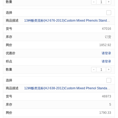
-
+
13种酚类混标(HJ 676-2013)Custom Mixed Phenols Standard (13 Analytes) 1000ug/mL in Methanol 1mL
47016
订货
1852.92
请登录
请登录
-
+
12种酚类混标(HJ 638-2012)Custom Mixed Phenol Standard (12 Analytes）1000ug/mL in Methanol 1ml
46973
5
1790.33