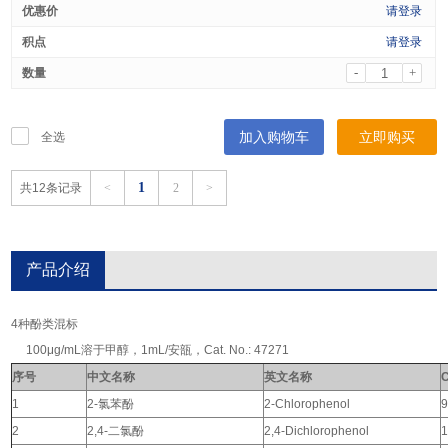
请登录
请登录
-
+
加入购物车
立即购买
全选
1
共12条记录
<
2
>
产品介绍
4种酚类混标
100μg/mL溶于甲醇，1mL/安瓿，Cat. No.: 47271
序号
中文名称
英文名称
1
2-
氯苯酚
2-Chlorophenol
9
2
2,4-
二氯酚
2,4-Dichlorophenol
1