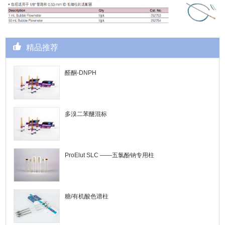
精品推荐
醛酮-DNPH
多溴二苯醚混标
ProElut SLC ——五氯酚钠专用柱
糖/有机酸色谱柱