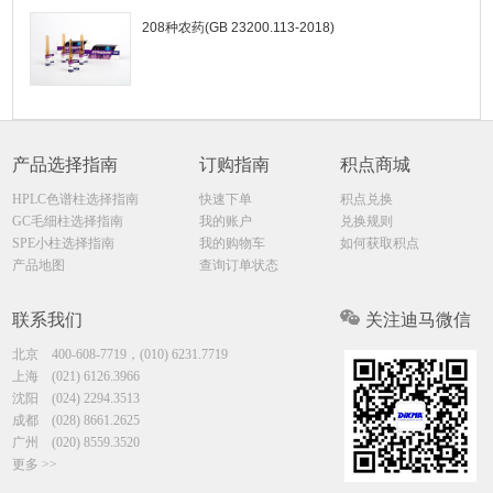
208种农药(GB 23200.113-2018)
产品选择指南
订购指南
积点商城
HPLC色谱柱选择指南
快速下单
积点兑换
GC毛细柱选择指南
我的账户
兑换规则
SPE小柱选择指南
我的购物车
如何获取积点
产品地图
查询订单状态
联系我们
关注迪马微信
北京
400-608-7719，(010) 6231.7719
上海
(021) 6126.3966
沈阳
(024) 2294.3513
成都
(028) 8661.2625
广州
(020) 8559.3520
更多 >>