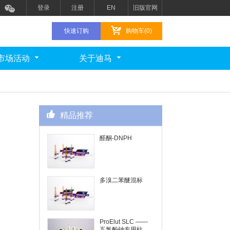
登录
注册
EN
旧版官网
快速订购
购物车(0)
市场活动
关于迪马
精品推荐
醛酮-DNPH
多溴二苯醚混标
ProElut SLC ——
五氯酚钠专用柱