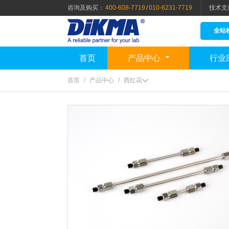
咨询及购买：
400-608-7719
/
010-6231-7719
技术支
全站
首页
产品中心
行业
首页
/
产品中心
/
西红花