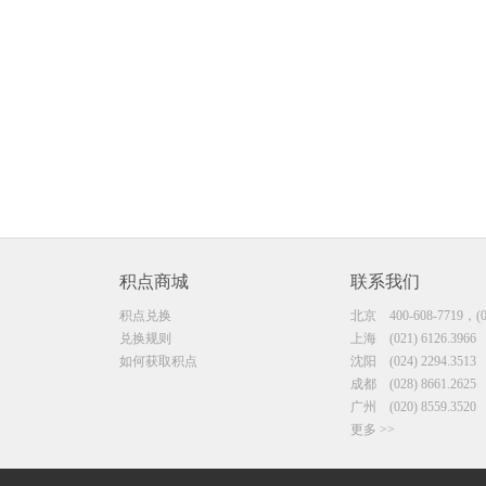
积点商城
联系我们
积点兑换
北京
400-608-7719，(0
兑换规则
上海
(021) 6126.3966
如何获取积点
沈阳
(024) 2294.3513
成都
(028) 8661.2625
广州
(020) 8559.3520
更多 >>