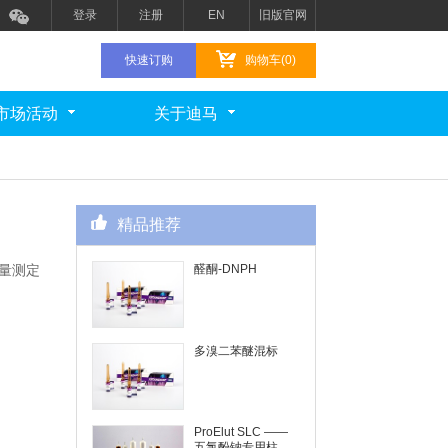
登录
注册
EN
旧版官网
快速订购
购物车(0)
市场活动
关于迪马
精品推荐
含量测定
醛酮-DNPH
多溴二苯醚混标
ProElut SLC ——
五氯酚钠专用柱