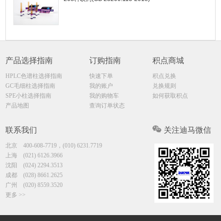
产品选择指南
订购指南
积点商城
HPLC色谱柱选择指南
快速下单
积点兑换
GC毛细柱选择指南
我的账户
兑换规则
SPE小柱选择指南
我的购物车
如何获取积点
产品地图
查询订单状态
联系我们
关注迪马微信
北京
400-608-7719，(010) 6231.7719
上海
(021) 6126.3966
沈阳
(024) 2294.3513
成都
(028) 8661.2625
广州
(020) 8559.3520
更多 >>