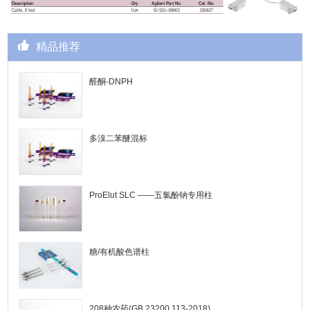
精品推荐
醛酮-DNPH
多溴二苯醚混标
ProElut SLC ——五氯酚钠专用柱
糖/有机酸色谱柱
208种农药(GB 23200.113-2018)