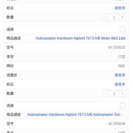
请登录
-
+
Autosampler Hardware Agilent 7673 A/B Motor Belt 1/pk
W-255635
订货
询价
请登录
请登录
-
+
Autosampler Hardware Agilent 7673 A/B Autosampler Syringe Pulley Belt 1/pk
W-255638