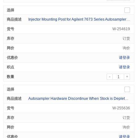
Injector Mounting Post for Agilent 7673 Series Autosamplers, for use with 5890 GCs 1/pk
W-254619
订货
询价
请登录
请登录
-
+
Autosampler Hardware Discontinue When Stock is Depleted Autosampler Carriage Motor for Agilent 7673 A or B 1/pk
W-255636
订货
询价
请登录