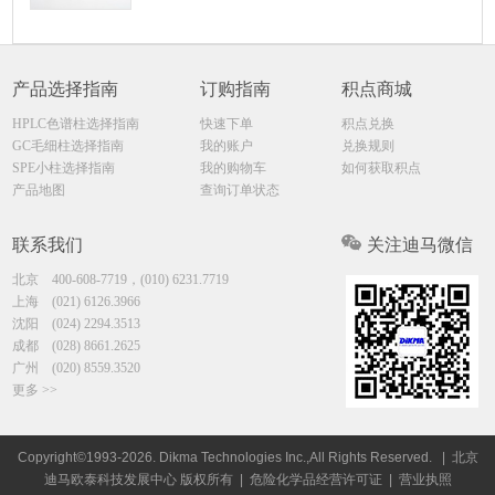
产品选择指南
订购指南
积点商城
HPLC色谱柱选择指南
快速下单
积点兑换
GC毛细柱选择指南
我的账户
兑换规则
SPE小柱选择指南
我的购物车
如何获取积点
产品地图
查询订单状态
联系我们
关注迪马微信
北京
400-608-7719，(010) 6231.7719
上海
(021) 6126.3966
沈阳
(024) 2294.3513
成都
(028) 8661.2625
广州
(020) 8559.3520
更多 >>
Copyright©1993-2026. Dikma Technologies Inc.,All Rights Reserved.
| 北京
迪马欧泰科技发展中心 版权所有 |
危险化学品经营许可证
|
营业执照