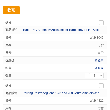
收藏
分享：
Turret Tray Assembly Autosampler Turret Tray for the Agilent 5890/6890 GC 1/pk
W-263045
订货
询价
请登录
请登录
-
+
Parking Post for Agilent 7673 and 7683 Autosamplers and 5890 6890 and 7890 Series GCs 1/pk
W-264821
订货