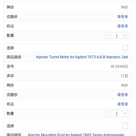
询价
请登录
请登录
-
+
Injector Turret Motor for Agilent 7673 A & B Injectors 1/pk
W-264820
订货
询价
请登录
请登录
-
+
Injector Mounting Post for Agilent 7683 Series Autosamplers 1/pk