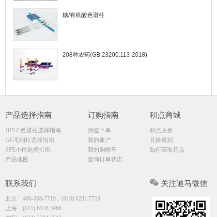
糖/有机酸色谱柱
208种农药(GB 23200.113-2018)
产品选择指南
订购指南
积点商城
HPLC色谱柱选择指南
快速下单
积点兑换
GC毛细柱选择指南
我的账户
兑换规则
SPE小柱选择指南
我的购物车
如何获取积点
产品地图
查询订单状态
联系我们
关注迪马微信
北京
400-608-7719，(010) 6231.7719
上海
(021) 6126.3966