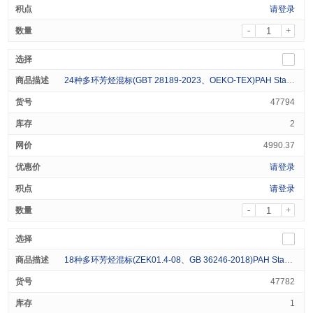
请登录
-
+
24种多环芳烃混标(GBT 28189-2023、OEKO-TEX)PAH Standard (24 Analytes) 500ug/ml in Dichloromethane 1mL
47794
2
4990.37
请登录
请登录
-
+
18种多环芳烃混标(ZEK01.4-08、GB 36246-2018)PAH Standard (18 Analytes) 1000ug/ml in Dichloromethane 1mL
47782
1