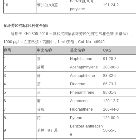
Benzo [g, h, i]
16
苯并(g,h,i)苝
191-24-2
perylene
多环芳烃混标(16种化合物)
适用于《HJ 805-2016 土壤和沉积物多环芳烃的测定 气相色谱-质谱法》，
1000 μg/mL在正己烷：丙酮中，1 mL/安瓿，Cat. No.: 46949
序号
中文名称
英文名称
CAS
1
萘
Naphthalene
91-20-3
2
苊烯
Acenaphthylene
208-96-8
3
苊
Acenaphthene
83-32-9
4
芴
Fluorene
86-73-7
5
菲
Phenanthrene
85-01-8
6
蒽
Anthracene
120-12-7
7
荧蒽
Fluoranthene
206-44-0
8
芘
Pyrene
129-00-0
Benzo(a)anthracen
9
苯并（a）蒽
56-55-3
e