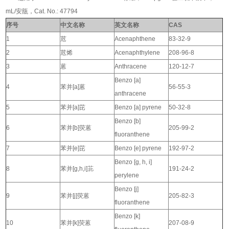
mL/安瓿，Cat. No.: 47794
序号
中文名称
英文名称
CAS
1
苊
Acenaphthene
83-32-9
2
苊烯
Acenaphthylene
208-96-8
3
蒽
Anthracene
120-12-7
Benzo [a]
4
苯并[a]蒽
56-55-3
anthracene
5
苯并[a]芘
Benzo [a] pyrene
50-32-8
Benzo [b]
6
苯并[b]荧蒽
205-99-2
fluoranthene
7
苯并[e]芘
Benzo [e] pyrene
192-97-2
Benzo [g, h, i]
8
苯并[g,h,i]苝
191-24-2
perylene
Benzo [j]
9
苯并[j]荧蒽
205-82-3
fluoranthene
Benzo [k]
10
苯并[k]荧蒽
207-08-9