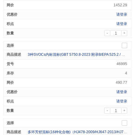
1452.29
请登录
请登录
-
+
3种SVOCs内标混标(GBT 5750.8-2023 附录B/EPA 525.2 / HJ 867-2017 / HJ 900-2012 / HJ 902-2017)Custom Mixed SVOCs Interal Standard (3 Analytes) 500ug/mL in Acetone 1mL
46995
4
490.77
请登录
请登录
-
+
多环芳烃混标(16种化合物)（HJ478-2009/HJ647-2013/HJ784-2016/GB 5009.265-2016）Custom Mixed PAHs Standard (16 Analytes) 200 μg/mL in Acetonitrile 1mL