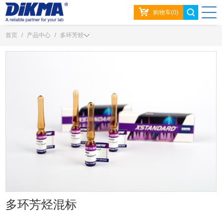
购物车(0)
首页
/
产品中心
/
多环芳烃
多环芳烃混标