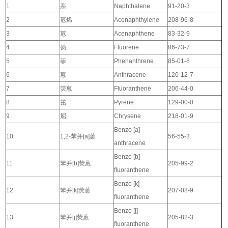
1
萘
Naphthalene
91-20-3
2
苊烯
Acenaphthylene
208-96-8
3
苊
Acenaphthene
83-32-9
4
芴
Fluorene
86-73-7
5
菲
Phenanthrene
85-01-8
6
蒽
Anthracene
120-12-7
7
荧蒽
Fluoranthene
206-44-0
8
芘
Pyrene
129-00-0
9
屈
Chrysene
218-01-9
Benzo [a]
10
1,2-苯并[a]蒽
56-55-3
anthracene
Benzo [b]
11
苯并[b]荧蒽
205-99-2
fluoranthene
Benzo [k]
12
苯并[k]荧蒽
207-08-9
fluoranthene
Benzo [j]
13
苯并[j]荧蒽
205-82-3
fluoranthene