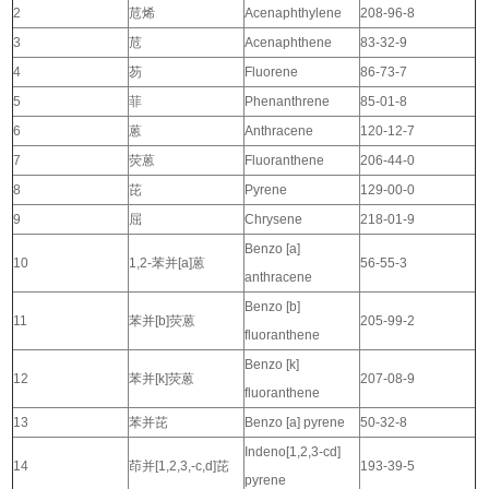
2
苊烯
Acenaphthylene
208-96-8
3
苊
Acenaphthene
83-32-9
4
芴
Fluorene
86-73-7
5
菲
Phenanthrene
85-01-8
6
蒽
Anthracene
120-12-7
7
荧蒽
Fluoranthene
206-44-0
8
芘
Pyrene
129-00-0
9
屈
Chrysene
218-01-9
Benzo [a]
10
1,2-苯并[a]蒽
56-55-3
anthracene
Benzo [b]
11
苯并[b]荧蒽
205-99-2
fluoranthene
Benzo [k]
12
苯并[k]荧蒽
207-08-9
fluoranthene
13
苯并芘
Benzo [a] pyrene
50-32-8
Indeno[1,2,3-cd]
14
茚并[1,2,3,-c,d]芘
193-39-5
pyrene