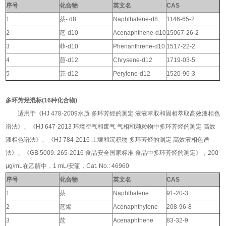
序号
化合物
英文名
CAS
1
萘- d8
Naphthalene-d8
1146-65-2
2
苊-d10
Acenaphthene-d10
15067-26-2
3
菲-d10
Phenanthrene-d10
1517-22-2
4
䓛-d12
Chrysene-d12
1719-03-5
5
苝-d12
Perylene-d12
1520-96-3
多环芳烃混标(16种化合物)
适用于《HJ 478-2009水质 多环芳烃的测定 液液萃取和固相萃取高效液相色
谱法》、《HJ 647-2013 环境空气和废气 气相和颗粒物中多环芳烃的测定 高效
液相色谱法》、《HJ 784-2016 土壤和沉积物 多环芳烃的测定 高效液相色谱
法》、《GB 5009. 265-2016 食品安全国家标准 食品中多环芳烃的测定》，200
μg/mL在乙腈中，1 mL/安瓿，Cat. No.: 46960
序号
化合物
英文名
CAS
1
萘
Naphthalene
91-20-3
2
苊烯
Acenaphthylene
208-96-8
3
苊
Acenaphthene
83-32-9