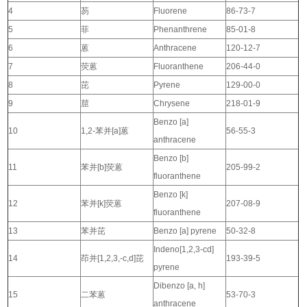
4
芴
Fluorene
86-73-7
5
菲
Phenanthrene
85-01-8
6
蒽
Anthracene
120-12-7
7
荧蒽
Fluoranthene
206-44-0
8
芘
Pyrene
129-00-0
9
䓛
Chrysene
218-01-9
Benzo [a]
10
1,2-苯并[a]蒽
56-55-3
anthracene
Benzo [b]
11
苯并[b]荧蒽
205-99-2
fluoranthene
Benzo [k]
12
苯并[k]荧蒽
207-08-9
fluoranthene
13
苯并芘
Benzo [a] pyrene
50-32-8
Indeno[1,2,3-cd]
14
茚并[1,2,3,-c,d]芘
193-39-5
pyrene
Dibenzo [a, h]
15
二苯蒽
53-70-3
anthracene