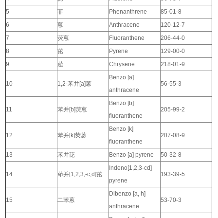
5
菲
Phenanthrene
85-01-8
6
蒽
Anthracene
120-12-7
7
荧蒽
Fluoranthene
206-44-0
8
芘
Pyrene
129-00-0
9
䓛
Chrysene
218-01-9
Benzo [a]
10
1,2-苯并[a]蒽
56-55-3
anthracene
Benzo [b]
11
苯并[b]荧蒽
205-99-2
fluoranthene
Benzo [k]
12
苯并[k]荧蒽
207-08-9
fluoranthene
13
苯并芘
Benzo [a] pyrene
50-32-8
Indeno[1,2,3-cd]
14
茚并[1,2,3,-c,d]芘
193-39-5
pyrene
Dibenzo [a, h]
15
二苯蒽
53-70-3
anthracene