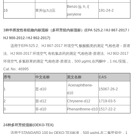
Benzo [g, h, i]
16
苯并(g,h,i)苝
191-24-2
perylene
3种半挥发性有机物内标混标（
多环芳烃内标混标
）
(EPA 525.2 / HJ 867-2017 /
HJ 900-2012 / HJ 902-2017)
适用于EPA 525.2、HJ 867-2017 环境空气 酞酸酯类的测定 气相色谱－质谱
法、HJ 900-2017 环境空气 有机氯农药的测定 气相色谱-质谱法、HJ 902-2017
环境空气 多氯联苯的测定 气相色谱-质谱法，500 μg/mL在丙酮中，1 mL/安瓿，
Cat. No.: 46995
序号
中文名称
英文名称
CAS
Acenaphthene-
1
苊-d10
15067-26-2
d10
2
䓛-d12
Chrysene-d12
1719-03-5
3
菲-d10
Phenanthrene-d10
1517-22-2
24种多环芳烃混标(OEKO-TEX)
适用于STANDARD 100 by OEKO-TEX标准，500 μg/mL在二氯甲烷中，1