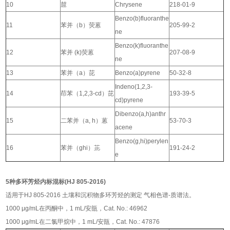
10
䓛
Chrysene
218-01-9
Benzo(b)fluoranthe
11
苯并（b）荧蒽
205-99-2
ne
Benzo(k)fluoranthe
12
苯并 (k)荧蒽
207-08-9
ne
13
苯并（a）芘
Benzo(a)pyrene
50-32-8
Indeno(1,2,3-
14
茚苯（1,2,3-cd）芘
193-39-5
cd)pyrene
Dibenzo(a,h)anthr
15
二苯并（a, h）蒽
53-70-3
acene
Benzo(g,hi)perylen
16
苯并（ghi）苝
191-24-2
e
5种多环芳烃内标混标(HJ 805-2016)
适用于HJ 805-2016 土壤和沉积物多环芳烃的测定 气相色谱-质谱法。
1000 μg/mL在丙酮中，1 mL/安瓿，Cat. No.: 46962
1000 μg/mL在二氯甲烷中，1 mL/安瓿，Cat. No.: 47876