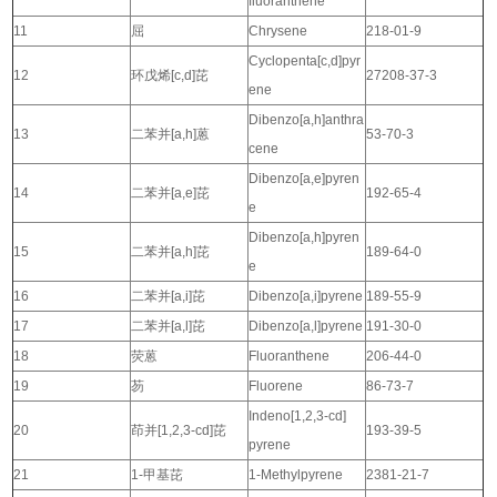
fluoranthene
11
屈
Chrysene
218-01-9
Cyclopenta[c,d]pyr
12
环戊烯[c,d]芘
27208-37-3
ene
Dibenzo[a,h]anthra
13
二苯并[a,h]蒽
53-70-3
cene
Dibenzo[a,e]pyren
14
二苯并[a,e]芘
192-65-4
e
Dibenzo[a,h]pyren
15
二苯并[a,h]芘
189-64-0
e
16
二苯并[a,i]芘
Dibenzo[a,i]pyrene
189-55-9
17
二苯并[a,l]芘
Dibenzo[a,l]pyrene
191-30-0
18
荧蒽
Fluoranthene
206-44-0
19
芴
Fluorene
86-73-7
Indeno[1,2,3-cd]
20
茚并[1,2,3-cd]芘
193-39-5
pyrene
21
1-甲基芘
1-Methylpyrene
2381-21-7