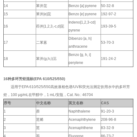
14
苯并芘
Benzo [a] pyrene
50-32-8
15
苯并[e]芘
Benzo [e] pyrene
192-97-2
Indeno[1,2,3-cd]
16
茚并[1,2,3,-c,d]芘
193-39-5
pyrene
Dibenzo [a, h]
17
二苯蒽
53-70-3
anthracene
Benzo [g, h, i]
18
苯并(g,h,i)苝
191-24-2
perylene
16种多环芳烃混标(EPA 610/525/550)
适用于EPA 610/525/550高效液相色谱/UV和荧光法测定饮用水中的多环芳
烃，
100 μg/mL在甲醇中，1 mL/安瓿，Cat. No.: 46704
序号
中文名称
英文名称
CAS
1
萘
Naphthalene
91-20-3
2
苊烯
Acenaphthylene
208-96-8
3
苊
Acenaphthene
83-32-9
4
芴
Fluorene
86-73-7