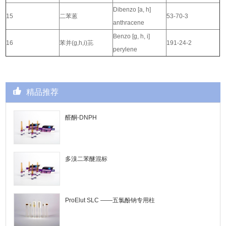
Dibenzo [a, h]
15
二苯蒽
53-70-3
anthracene
Benzo [g, h, i]
16
苯并(g,h,i)苝
191-24-2
perylene
精品推荐
醛酮-DNPH
多溴二苯醚混标
ProElut SLC ——五氯酚钠专用柱