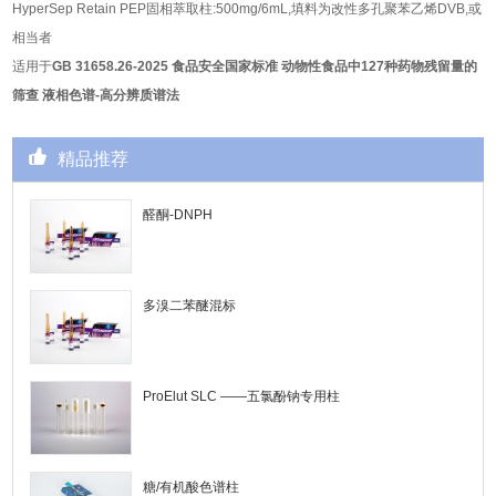
HyperSep Retain PEP固相萃取柱:500mg/6mL,填料为改性多孔聚苯乙烯DVB,或
相当者
适用于
GB 31658.26-2025
食品安全国家标准
动物性食品中
127
种药物残留量的
筛查
液相色谱
-
高分辨质谱法
精品推荐
醛酮-DNPH
多溴二苯醚混标
ProElut SLC ——五氯酚钠专用柱
糖/有机酸色谱柱