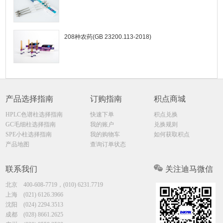
208种农药(GB 23200.113-2018)
产品选择指南
订购指南
积点商城
HPLC色谱柱选择指南
快速下单
积点兑换
GC毛细柱选择指南
我的账户
兑换规则
SPE小柱选择指南
我的购物车
如何获取积点
产品地图
查询订单状态
联系我们
关注迪马微信
北京
400-608-7719，(010) 6231.7719
上海
(021) 6126.3966
沈阳
(024) 2294.3513
成都
(028) 8661.2625