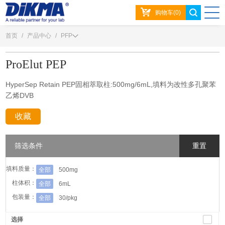
购物车(0)
首页
/
产品中心
/
PFP
ProElut PEP
HyperSep Retain PEP固相萃取柱:500mg/6mL,填料为改性多孔聚苯
乙烯DVB
收藏
分享：
筛选条件
重置
填料质量：
全部
500mg
柱体积：
全部
6mL
包装量：
全部
30/pkg