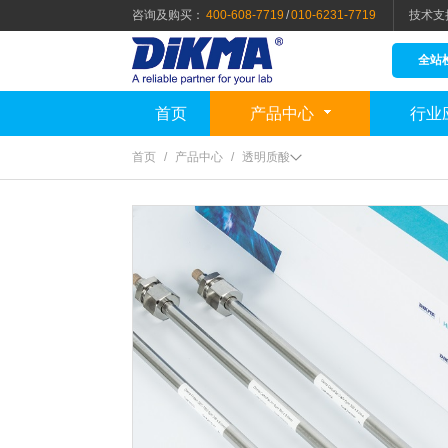
咨询及购买：
400-608-7719
/
010-6231-7719
技术支
全站
首页
产品中心
行业
首页
/
产品中心
/
透明质酸