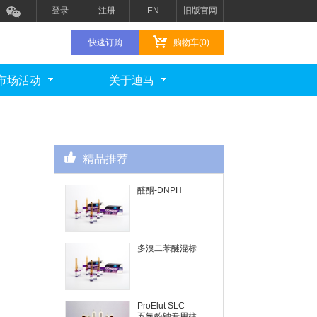
登录
注册
EN
旧版官网
快速订购
购物车(0)
市场活动
关于迪马
精品推荐
醛酮-DNPH
多溴二苯醚混标
ProElut SLC ——
五氯酚钠专用柱