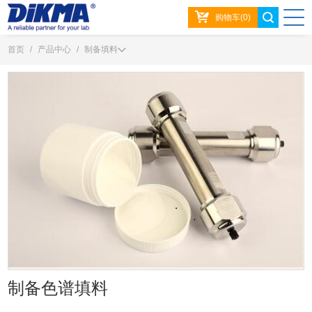
购物车(0)
首页
/
产品中心
/
制备填料
制备色谱填料