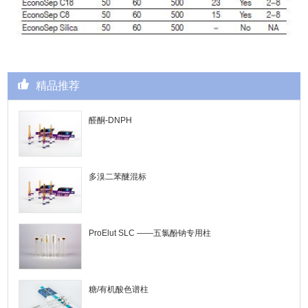
精品推荐
醛酮-DNPH
多溴二苯醚混标
ProElut SLC ——五氯酚钠专用柱
糖/有机酸色谱柱