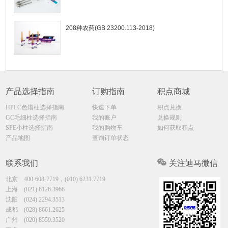
208种农药(GB 23200.113-2018)
产品选择指南
订购指南
积点商城
HPLC色谱柱选择指南
快速下单
积点兑换
GC毛细柱选择指南
我的账户
兑换规则
SPE小柱选择指南
我的购物车
如何获取积点
产品地图
查询订单状态
联系我们
关注迪马微信
北京
400-608-7719，(010) 6231.7719
上海
(021) 6126.3966
沈阳
(024) 2294.3513
成都
(028) 8661.2625
广州
(020) 8559.3520