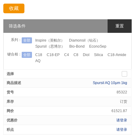
收藏
分享：
筛选条件
重置
系列：
全部
Inspire（英帕尔）
Diamonsil（钻石）
Spursil（思博尔）
Bio-Bond
EconoSep
键合相：
全部
C18
C18-EP
C4
C8
Diol
Silica
C18-Amide
AQ
Spursil AQ 10μm 1kg
85322
订货
61521.87
请登录
请登录