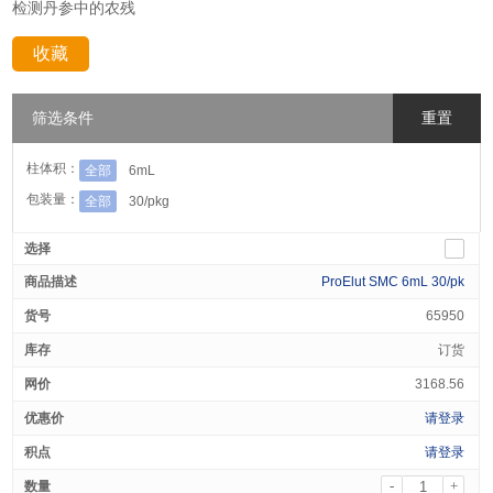
检测丹参中的农残
收藏
分享：
筛选条件
重置
柱体积：
全部
6mL
包装量：
全部
30/pkg
ProElut SMC 6mL 30/pk
65950
订货
3168.56
请登录
请登录
-
+