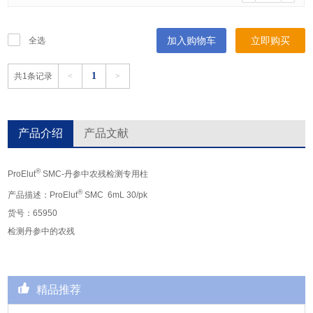
加入购物车
立即购买
全选
1
共1条记录
<
>
产品介绍
产品文献
®
ProElut
SMC-丹参中农残检测专用柱
®
产品描述：ProElut
SMC 6mL 30/pk
货号：65950
检测丹参中的农残
精品推荐