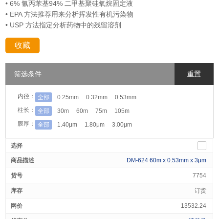
• 6% 氰丙苯基94% 二甲基聚硅氧烷固定液
• EPA 方法推荐用来分析挥发性有机污染物
• USP 方法指定分析药物中的残留溶剂
收藏
分享：
筛选条件
重置
内径：
全部
0.25mm
0.32mm
0.53mm
柱长：
全部
30m
60m
75m
105m
膜厚：
全部
1.40μm
1.80μm
3.00μm
DM-624 60m x 0.53mm x 3μm
7754
订货
13532.24