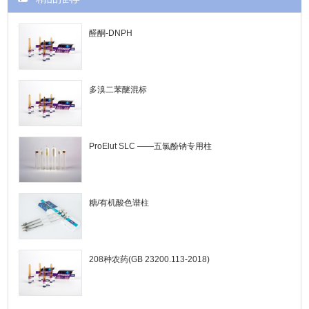
醛酮-DNPH
多溴二苯醚混标
ProElut SLC ——五氯酚钠专用柱
糖/有机酸色谱柱
208种农药(GB 23200.113-2018)