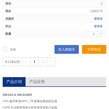
2
12003.75
请登录
请登录
-
+
加入购物车
立即购买
全选
1
共12条记录
<
2
>
产品介绍
产品应用
DM-624 & DM-624MS
• 6% 氰丙苯基94% 二甲基聚硅氧烷固定液
• EPA 方法推荐用来分析挥发性有机污染物