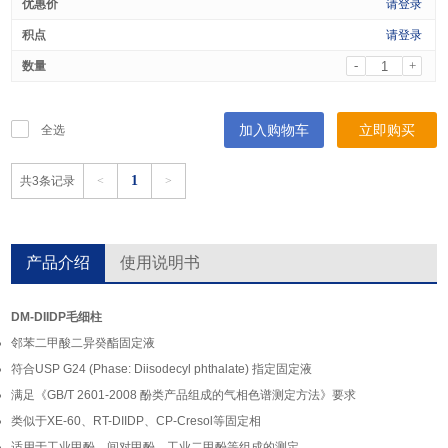
请登录
请登录
-
+
加入购物车
立即购买
全选
1
共3条记录
<
>
产品介绍
使用说明书
DM-DIIDP
毛细柱
邻苯二甲酸二异癸酯固定液
符合USP G24 (Phase: Diisodecyl phthalate) 指定固定液
满足《GB/T 2601-2008 酚类产品组成的气相色谱测定方法》要求
类似于XE-60、RT-DIIDP、CP-Cresol等固定相
适用于工业甲酚、间对甲酚、工业二甲酚等组成的测定