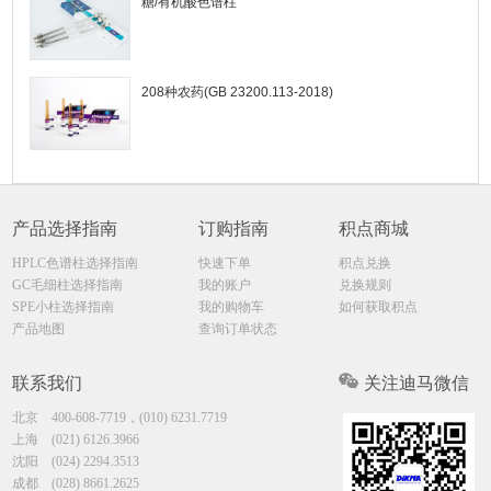
糖/有机酸色谱柱
208种农药(GB 23200.113-2018)
产品选择指南
订购指南
积点商城
HPLC色谱柱选择指南
快速下单
积点兑换
GC毛细柱选择指南
我的账户
兑换规则
SPE小柱选择指南
我的购物车
如何获取积点
产品地图
查询订单状态
联系我们
关注迪马微信
北京
400-608-7719，(010) 6231.7719
上海
(021) 6126.3966
沈阳
(024) 2294.3513
成都
(028) 8661.2625