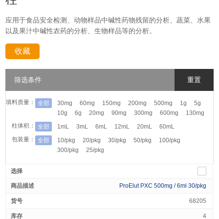
应用于食品安全检测、动物样品中碱性药物残留的分析、蔬菜、水果
以及果汁中碱性农药的分析、生物样品等的分析。
收藏
分享：
筛选条件
重置
填料质量：
全部
30mg
60mg
150mg
200mg
500mg
1g
5g
10g
6g
20mg
90mg
300mg
600mg
130mg
柱体积：
全部
1mL
3mL
6mL
12mL
20mL
60mL
包装量：
全部
10/pkg
20/pkg
30/pkg
50/pkg
100/pkg
300/pkg
25/pkg
ProElut PXC 500mg / 6ml 30/pkg
68205
4