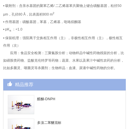
• 吸附剂：含亲水基团的聚苯乙烯/ 二乙烯基苯共聚物上键合磺酸基团，粒径50
2
μm，孔径80 Å，比表面积800 m
• 作用基团：磺酸基团，苯基，乙烯基，吡咯烷酮基
• pK
：<1.0
a
• 保留机理：强阳离子交换相互作用（主），非极性相互作用（主），极性相互
作用（次）
应用：食品安全检测：三聚氰胺分析；动物样品中碱性药物残留的分析，比
如磺胺类药物、盐酸克伦特罗等药物；蔬菜、水果以及果汁中碱性农药的分析，
比如多菌灵、噻菌灵等杀菌剂；生物样品：血液、尿液中碱性药物的分析。
精品推荐
醛酮-DNPH
多溴二苯醚混标