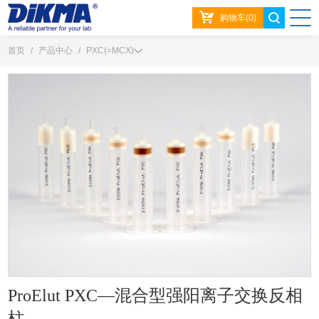
购物车(0)
首页
/
产品中心
/
PXC(=MCX)
ProElut PXC—混合型强阳离子交换反相
柱