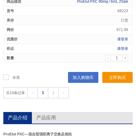
ProElut PXC 90mg / 6mL 25/pk
68223
订货
871.98
请登录
请登录
-
+
加入购物车
立即购买
全选
1
共19条记录
<
2
>
产品介绍
产品应用
ProElut PXC—混合型强阳离子交换反相柱