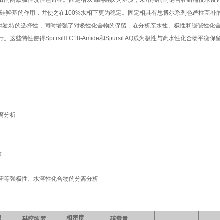
出的两款极性改性色谱柱。固定相以高纯硅胶为基质，采用独特的键合和封端技术设
硅羟基的作用，并使之在100%水相下更为稳定。固定相具有思博尔系列色谱柱互补
水相)提供独特的选择性，同时增强了对极性化合物的保留，在分析亲水性、极性和强碱性化
性使得Spursil C18-Amide和Spursil AQ成为极性与疏水性化合物平衡保
离分析
衡
苷等强极性、水溶性化合物的分离分析
积
相密度
硅胶纯度
碳载量