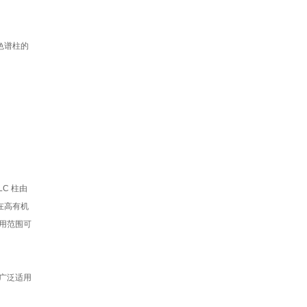
色谱柱的
C 柱由
在高有机
适用范围可
，广泛适用