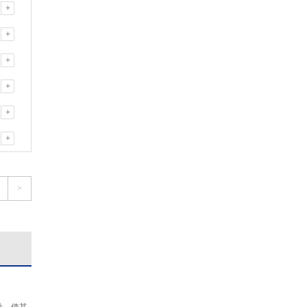
+
+
+
+
+
+
>