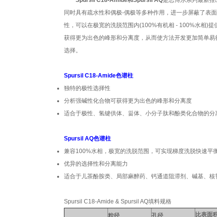
Spursil C18-Amide和Spursil AQ
是思博尔系列最新推
同时具有疏水性和偶极-偶极等多种作用，进一步屏蔽了表面
性，可以在极宽的洗脱范围内(100%有机相 - 100%
获得更为出色的峰形和分离度，从而使方法开发更加简单易行。这些特
选择。
Spursil C18-Amide
色谱柱
独特的极性选择性
分析强碱性化合物可获得更为出色的峰形和分离度
适合于极性、氢键供体、甾体、小分子肽和酚类化合物的分
Spursil AQ
色谱柱
兼容100%水相，极宽的洗脱范围，可实现梯度洗脱快速平
优异的选择性和分离能力
适合于儿茶酚胺类、局部麻醉药、钙通道阻滞剂、碱基、核
Spursil C18-Amide & Spursil AQ填料规格
比表面
粒径
孔径