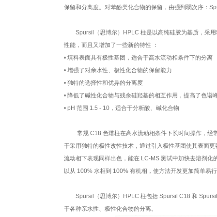
保留和分离度。对苯酚类化合物的保留，由强到弱次序：Spursil C18-EP
Spursil（思博尔）HPLC 柱是以高纯硅胶为基质
性能，而且又增加了一些新的特性 ：
• 填料表面具有极性基团，适合于高水流动相条件下的分离
• 增强了对亲水性、极性化合物的保留能力
• 独特的选择性和优异的分离度
• 降低了碱性化合物与残余硅羟基的相互作用，提高了色谱
• pH 范围 1.5 - 10，适合于分析酸、碱化合物
常规 C18 色谱柱在高水流动相条件下长时间操作，经常会出
于采用独特的极性改性技术，通过引入极性基团使其表面更容易
流动相下表现同样出色，能在 LC-MS 测试中加快去溶剂化的过
以从 100% 水相到 100% 有机相，使方法开发更加简单易
Spursil（思博尔）HPLC 柱包括 Spursil C18 
于各种亲水性、极性化合物的分离。