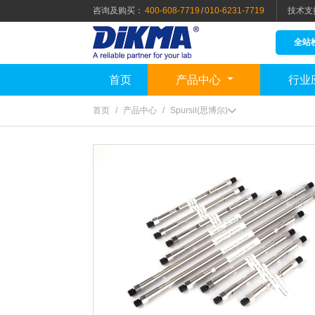
咨询及购买：
400-608-7719
/
010-6231-7719
技术支
全站
首页
产品中心
行业
首页
/
产品中心
/
Spursil(思博尔)