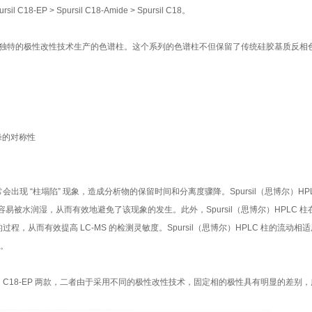
 > Spursil C18-Amide > Spursil C18。
，采用独特的极性改性技术生产的色谱柱。这个系列的色谱柱不但保留了传统硅胶基质反相
峰的对称性
现 “柱塌陷” 现象，造成分析物的保留时间和分离度骤降。Spursil（思博尔）HPL
被水润湿，从而有效地避免了该现象的发生。此外，Spursil（思博尔）HPLC 柱
程，从而有效提高 LC-MS 的检测灵敏度。Spursil（思博尔）HPLC 柱的流动相
行。
和 Spursil C18-EP 两款，二者由于采用不同的极性改性技术，固定相的极性具有明显的差别