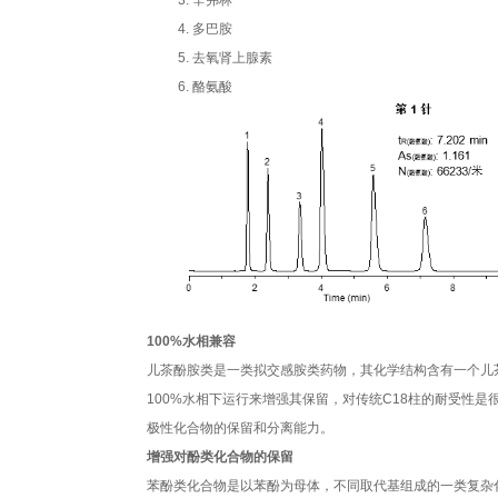
3. 辛弗林
4. 多巴胺
5. 去氧肾上腺素
6. 酪氨酸
100%
水相兼容
儿茶酚胺类是一类拟交感胺类药物，其化学结构含有一个儿
100%水相下运行来增强其保留，对传统C18柱的耐受性是很
极性化合物的保留和分离能力。
增强对酚类化合物的保留
苯酚类化合物是以苯酚为母体，不同取代基组成的一类复杂化合物