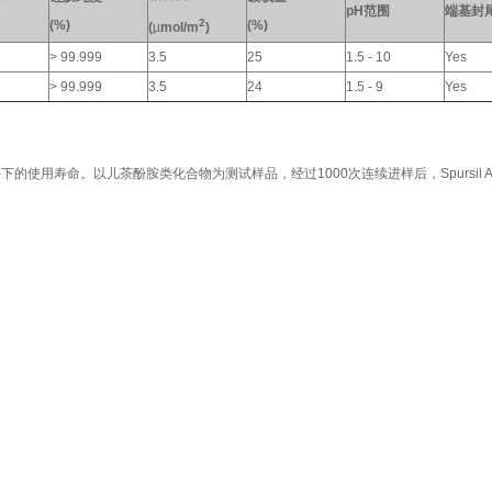
pH
范围
端基封
2
(%)
(%)
(
µ
mol/m
)
> 99.999
3.5
25
1.5 - 10
Yes
> 99.999
3.5
24
1.5 - 9
Yes
条件下的使用寿命。以儿茶酚胺类化合物为测试样品，经过1000次连续进样后，Spursil 