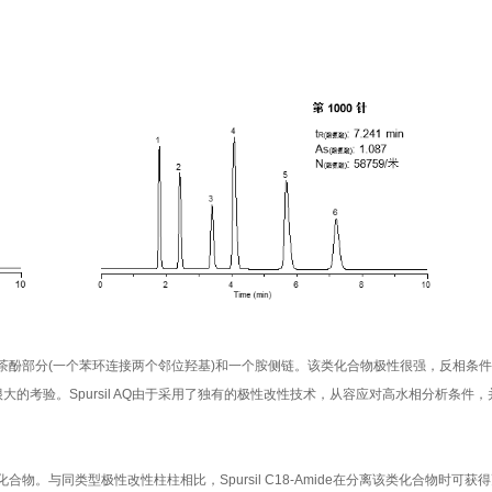
茶酚部分(一个苯环连接两个邻位羟基)和一个胺侧链。该类化合物极性很强，反相条
大的考验。Spursil AQ由于采用了独有的极性改性技术，从容应对高水相分析条件
。与同类型极性改性柱柱相比，Spursil C18-Amide在分离该类化合物时可获