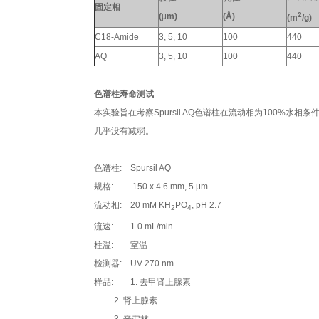
固定相
2
(
μ
m)
(Å)
(m
/g)
C18-Amide
3, 5, 10
100
440
AQ
3, 5, 10
100
440
色谱柱寿命测试
本实验旨在考察Spursil AQ色谱柱在流动相为100%水相
几乎没有减弱。
色谱柱: Spursil AQ
规格: 150 x 4.6 mm, 5 μm
流动相: 20 mM KH
PO
, pH 2.7
2
4
流速: 1.0 mL/min
柱温: 室温
检测器: UV 270 nm
样品: 1. 去甲肾上腺素
2. 肾上腺素