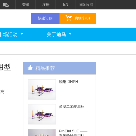
登录
注册
EN
旧版官网
快速订购
购物车(0)
市场活动
关于迪马
用型
精品推荐
醛酮-DNPH
分离
多溴二苯醚混标
ProElut SLC ——
五氯酚钠专用柱