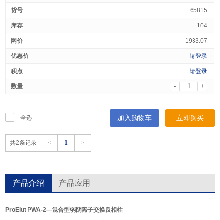
65815
104
1933.07
请登录
请登录
-
+
加入购物车
立即购买
全选
1
共2条记录
<
>
产品介绍
产品应用
ProElut PWA-2—混合型弱阴离子交换反相柱