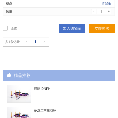
请登录
-
+
加入购物车
立即购买
全选
1
共1条记录
<
>
精品推荐
醛酮-DNPH
多溴二苯醚混标