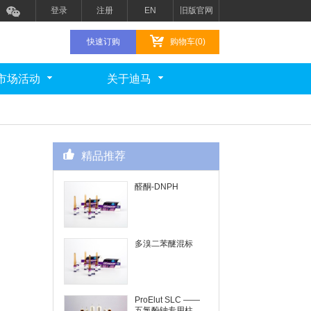
登录
注册
EN
旧版官网
快速订购
购物车(0)
市场活动
关于迪马
精品推荐
醛酮-DNPH
多溴二苯醚混标
ProElut SLC ——
五氯酚钠专用柱