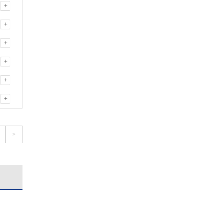
+
+
+
+
+
+
>