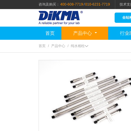
咨询及购买：
400-608-7719
/
010-6231-7719
技术支
全站
首页
产品中心
行业
首页
/
产品中心
/
纯水相柱