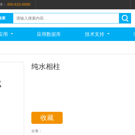
持：
400-633-6690
检索
应用
应用数据库
技术支持
纯水相柱
收藏
分享：