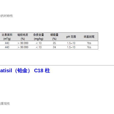
峰的对称性
latisil（铂金） C18 柱
的重现性