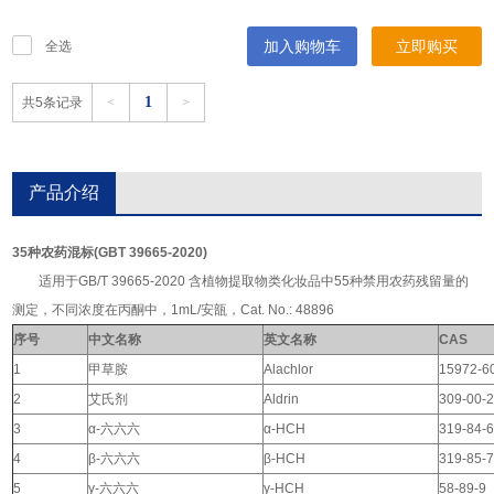
加入购物车
立即购买
全选
1
共5条记录
<
>
产品介绍
35种农药混标(GBT 39665-2020)
适用于GB/T 39665-2020 含植物提取物类化妆品中55种禁用农药残留量的
测定，不同浓度在丙酮中，1mL/安瓿，Cat. No.: 48896
序号
中文名称
英文名称
CAS
1
甲草胺
Alachlor
15972-6
2
艾氏剂
Aldrin
309-00-
3
α-六六六
α-HCH
319-84-
4
β-六六六
β-HCH
319-85-
5
γ-六六六
γ-HCH
58-89-9