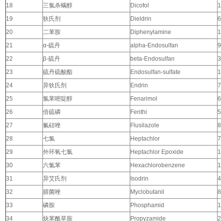
18
三氯杀螨醇
Dicofol
1
19
狄氏剂
Dieldrin
6
20
二苯胺
Diphenylamine
1
21
α-
硫丹
alpha-Endosulfan
9
22
β-
硫丹
beta-Endosulfan
3
23
硫丹硫酸酯
Endosulfan-sulfate
1
24
异狄氏剂
Endrin
7
25
氯苯嘧啶醇
Fenarimol
6
26
倍硫磷
Fenthi
5
27
氟硅唑
Flusilazole
8
28
七氯
Heptachlor
7
29
外环氧七氯
Heptachlor Epoxide
1
30
六氯苯
Hexachlorobenzene
1
31
异艾氏剂
Isodrin
4
32
腈菌唑
Myclobutanil
8
33
磷胺
Phosphamid
1
34
炔苯酰草胺
Propyzamide
2