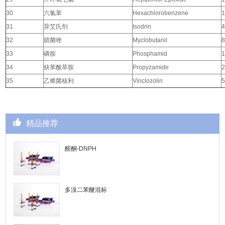
30
六氯苯
Hexachlorobenzene
1
31
异艾氏剂
Isodrin
4
32
腈菌唑
Myclobutanil
8
33
磷胺
Phosphamid
1
34
炔苯酰草胺
Propyzamide
2
35
乙烯菌核利
Vinclozolin
5
精品推荐
醛酮-DNPH
多溴二苯醚混标