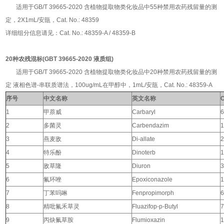
适用于GB/T 39665-2020 含植物提取物类化妆品中55种禁用农药残留量的测
定，2X1mL/安瓿，Cat. No.: 48359
详细组分信息请见：Cat. No.: 48359-A / 48359-B
20种农残混标(GBT 39665-2020 液质组)
适用于GB/T 39665-2020 含植物提取物类化妆品中20种禁用农药残留量的测
定 液相色谱-串联质谱法，100ug/mL在甲醇中，1mL/安瓿，Cat. No.: 48359-A
序号
中文名称
英文名称
1
甲萘威
Carbaryl
6
2
多菌灵
Carbendazim
1
3
燕麦敌
Di-allate
2
4
特乐酚
Dinoterb
1
5
敌草隆
Diuron
3
6
氟环唑
Epoxiconazole
1
7
丁苯吗啉
Fenpropimorph
6
8
精吡氟禾草灵
Fluazifop-p-Butyl
7
9
丙炔氟草胺
Flumioxazin
1