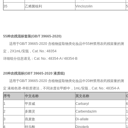
35
乙烯菌核利
Vinclozolin
5
55种农残混标套装(GB/T 39665-2020)
适用于GB/T 39665-2020 含植物提取物类化妆品中55种禁用农药残留量的测
定，2X1mL/安瓿，Cat. No.: 48354
详细组分信息请见：Cat. No.: 48354-A / 48354-B
20种农残混标(GBT 39665-2020 液质组)
适用于GB/T 39665-2020 含植物提取物类化妆品中20种禁用农药残留量的测
定 液相色谱-串联质谱法，不同浓度在甲醇中，1mL/安瓿，Cat. No.: 48354-A
序号
中文名称
英文名称
1
甲萘威
Carbaryl
6
2
多菌灵
Carbendazim
1
3
燕麦敌
Di-allate
2
4
特乐酚
Dinoterb
1