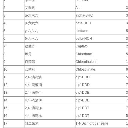
1
甲草胺
Alachlor
1
2
艾氏剂
Aldrin
3
3
α-
六六六
alpha-BHC
3
4
β-
六六六
beta-HCH
3
5
γ-
六六六
Lindane
5
6
δ-
六六六
delta-HCH
3
7
敌菌丹
Captafol
2
8
氯丹
Chlordane1
5
9
百菌清
Chlorothalonil
1
10
乙菌利
Chlozolinate
8
11
2,4'-
滴滴滴
o,p'-DDD
5
12
4,4’-
滴滴滴
p,p'-DDD
7
13
2,4'-
滴滴伊
o,p'-DDE
3
14
4,4’-
滴滴伊
p,p'-DDE
7
15
2,4'-
滴滴涕
o,p'-DDT
7
16
4,4'-
滴滴涕
p,p'-DDT
5
17
对二氯苯
1,4-Dichlorobenzene
1