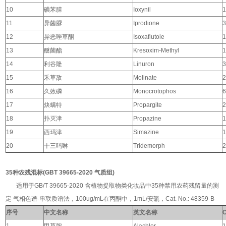
10
碘苯腈
Ioxynil
1
11
异菌脲
Iprodione
3
12
异恶唑草酮
Isoxaflutole
1
13
醚菌酯
Kresoxim-Methyl
1
14
利谷隆
Linuron
3
15
禾草敌
Molinate
2
16
久效磷
Monocrotophos
6
17
炔螨特
Propargite
2
18
扑灭津
Propazine
1
19
西玛津
Simazine
1
20
十三吗啉
Tridemorph
2
35种农残混标(GBT 39665-2020 气质组)
适用于GB/T 39665-2020 含植物提取物类化妆品中35种禁用农药残留量的测
定 气相色谱-串联质谱法，100ug/mL在丙酮中，1mL/安瓿，Cat. No.: 48359-B
序号
中文名称
英文名称