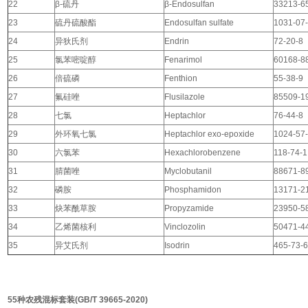
22
β-硫丹
β-Endosulfan
33213-6
23
硫丹硫酸酯
Endosulfan sulfate
1031-07
24
异狄氏剂
Endrin
72-20-8
25
氯苯嘧啶醇
Fenarimol
60168-8
26
倍硫磷
Fenthion
55-38-9
27
氟硅唑
Flusilazole
85509-1
28
七氯
Heptachlor
76-44-8
29
外环氧七氯
Heptachlor exo-epoxide
1024-57
30
六氯苯
Hexachlorobenzene
118-74-1
31
腈菌唑
Myclobutanil
88671-8
32
磷胺
Phosphamidon
13171-2
33
炔苯酰草胺
Propyzamide
23950-5
34
乙烯菌核利
Vinclozolin
50471-4
35
异艾氏剂
Isodrin
465-73-
55种农残混标套装(GB/T 39665-2020)