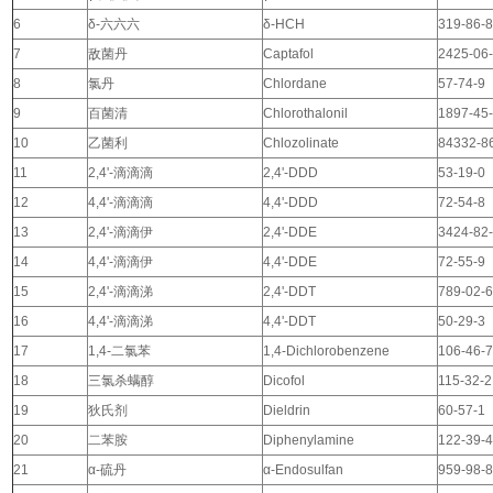
6
δ-六六六
δ-HCH
319-86-
7
敌菌丹
Captafol
2425-06
8
氯丹
Chlordane
57-74-9
9
百菌清
Chlorothalonil
1897-45
10
乙菌利
Chlozolinate
84332-8
11
2,4'-滴滴滴
2,4'-DDD
53-19-0
12
4,4'-滴滴滴
4,4'-DDD
72-54-8
13
2,4'-滴滴伊
2,4'-DDE
3424-82
14
4,4'-滴滴伊
4,4'-DDE
72-55-9
15
2,4'-滴滴涕
2,4'-DDT
789-02-
16
4,4'-滴滴涕
4,4'-DDT
50-29-3
17
1,4-二氯苯
1,4-Dichlorobenzene
106-46-
18
三氯杀螨醇
Dicofol
115-32-2
19
狄氏剂
Dieldrin
60-57-1
20
二苯胺
Diphenylamine
122-39-
21
α-硫丹
α-Endosulfan
959-98-