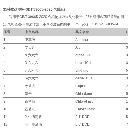
35种农残混标(GBT 39665-2020 气质组)
适用于GB/T 39665-2020 含植物提取物类化妆品中35种禁用农药残留量的测
定 气相色谱-串联质谱法，不同浓度在丙酮中，1mL/安瓿，Cat. No.: 48354-B
序号
中文名称
英文名称
1
甲草胺
Alachlor
1
2
艾氏剂
Aldrin
3
3
α-
六六六
alpha-BHC
3
4
β-
六六六
beta-HCH
3
5
γ-
六六六
Lindane
5
6
δ-
六六六
delta-HCH
3
7
敌菌丹
Captafol
2
8
氯丹
Chlordane1
5
9
百菌清
Chlorothalonil
1
10
乙菌利
Chlozolinate
8
11
2,4'-
滴滴滴
2,4'-DDD
5
12
4,4’-
滴滴滴
p,p'-DDD
7