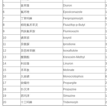
5
敌草隆
Diuron
3
6
氟环唑
Epoxiconazole
1
7
丁苯吗啉
Fenpropimorph
6
8
精吡氟禾草灵
Fluazifop-p-Butyl
7
9
丙炔氟草胺
Flumioxazin
1
10
碘苯腈
Ioxynil
1
11
异菌脲
Iprodione
3
12
异恶唑草酮
Isoxaflutole
1
13
醚菌酯
Kresoxim-Methyl
1
14
利谷隆
Linuron
3
15
禾草敌
Molinate
2
16
久效磷
Monocrotophos
6
17
炔螨特
Propargite
2
18
扑灭津
Propazine
1
19
西玛津
Simazine
1
20
十三吗啉
Tridemorph
2