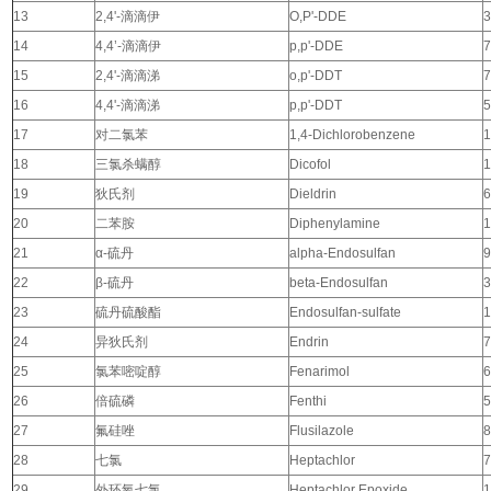
13
2,4'-
滴滴伊
O,P'-DDE
3
14
4,4’-
滴滴伊
p,p'-DDE
7
15
2,4'-
滴滴涕
o,p'-DDT
7
16
4,4'-
滴滴涕
p,p'-DDT
5
17
对二氯苯
1,4-Dichlorobenzene
1
18
三氯杀螨醇
Dicofol
1
19
狄氏剂
Dieldrin
6
20
二苯胺
Diphenylamine
1
21
α-
硫丹
alpha-Endosulfan
9
22
β-
硫丹
beta-Endosulfan
3
23
硫丹硫酸酯
Endosulfan-sulfate
1
24
异狄氏剂
Endrin
7
25
氯苯嘧啶醇
Fenarimol
6
26
倍硫磷
Fenthi
5
27
氟硅唑
Flusilazole
8
28
七氯
Heptachlor
7
29
外环氧七氯
Heptachlor Epoxide
1