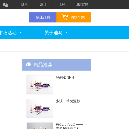
登录
注册
EN
旧版官网
快速订购
购物车(0)
市场活动
关于迪马
精品推荐
醛酮-DNPH
多溴二苯醚混标
ProElut SLC ——
五氯酚钠专用柱