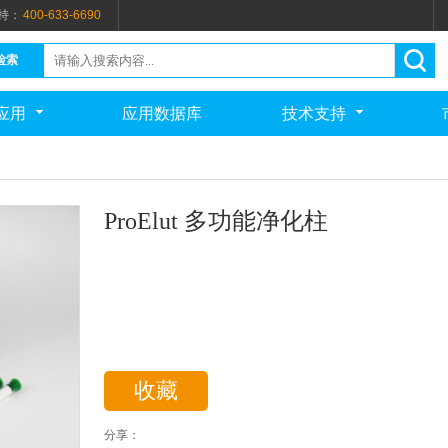
持：
400-633-6690
检索
应用
应用数据库
技术支持
ProElut 多功能净化柱
收藏
分享：