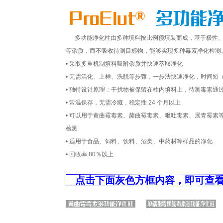
多功能净化柱由多种填料按比例预填装而成，基于极性、
等杂质，而不吸收待测目标物，能够实现多种毒素净化检测
• 采取多重机制填料吸附杂质并快速萃取净化
• 无需活化、上样、洗脱等步骤，一步法快速净化，时间短（
• 独特设计原理：干扰物被保留在柱内填料上，待测毒素通
• 常温保存，无需冷藏，稳定性 24 个月以上
• 可以用于黄曲霉毒素、赭曲霉毒素、呕吐毒素、展青霉素
检测
• 适用于食品、饲料、饮料、酒类、中药材等样品的净化
• 回收率 80％以上
点击下面灰色方框内容，即可查