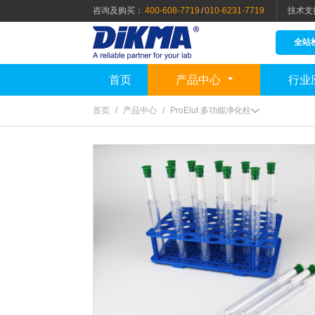
咨询及购买：
400-608-7719
/
010-6231-7719
技术支
全站
首页
产品中心
行业
首页
/
产品中心
/
ProElut 多功能净化柱