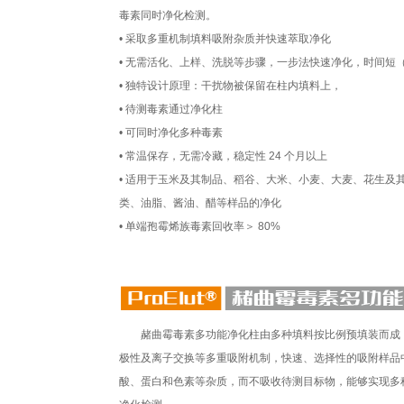
毒素同时净化检测。
• 采取多重机制填料吸附杂质并快速萃取净化
• 无需活化、上样、洗脱等步骤，一步法快速净化，时间短（
• 独特设计原理：干扰物被保留在柱内填料上，
• 待测毒素通过净化柱
• 可同时净化多种毒素
• 常温保存，无需冷藏，稳定性 24 个月以上
• 适用于玉米及其制品、稻谷、大米、小麦、大麦、花生及
类、油脂、酱油、醋等样品的净化
• 单端孢霉烯族毒素回收率＞ 80%
赭曲霉毒素多功能净化柱由多种填料按比例预填装而成
极性及离子交换等多重吸附机制，快速、选择性的吸附样品
酸、蛋白和色素等杂质，而不吸收待测目标物，能够实现多