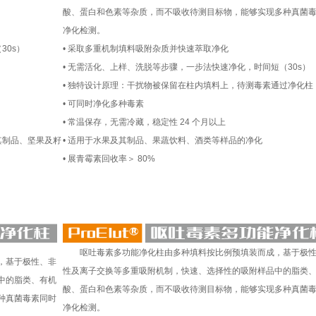
酸、蛋白和色素等杂质，而不吸收待测目标物，能够实现多种真菌
净化检测。
30s）
• 采取多重机制填料吸附杂质并快速萃取净化
• 无需活化、上样、洗脱等步骤，一步法快速净化，时间短（30s）
• 独特设计原理：干扰物被保留在柱内填料上，待测毒素通过净化柱
• 可同时净化多种毒素
• 常温保存，无需冷藏，稳定性 24 个月以上
其制品、坚果及籽
• 适用于水果及其制品、果蔬饮料、酒类等样品的净化
• 展青霉素回收率＞ 80%
呕吐毒素多功能净化柱由多种填料按比例预填装而成，基于极性
，基于极性、非
性及离子交换等多重吸附机制，快速、选择性的吸附样品中的脂类
中的脂类、有机
酸、蛋白和色素等杂质，而不吸收待测目标物，能够实现多种真菌
种真菌毒素同时
净化检测。