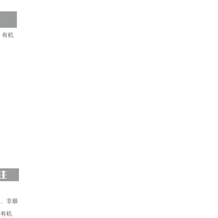
、有机
、非极
、有机