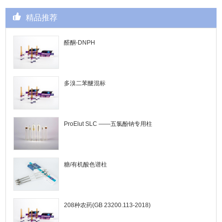
精品推荐
醛酮-DNPH
多溴二苯醚混标
ProElut SLC ——五氯酚钠专用柱
糖/有机酸色谱柱
208种农药(GB 23200.113-2018)