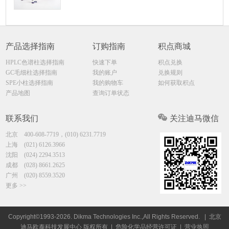
产品选择指南
订购指南
积点商城
HPLC色谱柱选择指南
快速下单
积点兑换
GC毛细柱选择指南
我的账户
兑换规则
SPE小柱选择指南
我的购物车
如何获取积点
产品地图
查询订单状态
联系我们
关注迪马微信
北京
400-608-7719，(010) 6231.7719
上海
(021) 6126.3966
沈阳
(024) 2294.3513
成都
(028) 8661.2625
广州
(020) 8559.3520
更多 >>
Copyright©1993-2026. Dikma Technologies Inc.,All Rights Reserved.
| 北京
迪马欧泰科技发展中心 版权所有 |
危险化学品经营许可证
|
营业执照