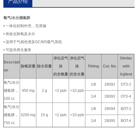
产品介绍
氧气/水分捕集阱
• 一体化铝制外壳，无泄漏
• 有效去除氧及水分
• 适用于气相色谱及GC/MS载气系统
• 可提供再生服务
净化后气
净化后气
Similar
Descripti
除氧
容量
除水容量
体
体
Fitting
Cat. No.
with
on
的含氧量
的含水量
Agilent
氧气/水分
1/8
28092
OT3-2
捕集阱，
450 mg
2 g
<2 ppb
<10 ppb
1/4
28093
OT3-4
100 cc
氧气/水分
1/8
28094
BOT-2
捕集阱，
3200 mg
15 g
<2 ppb
<10 ppb
1/4
28095
BOT-4
750 cc