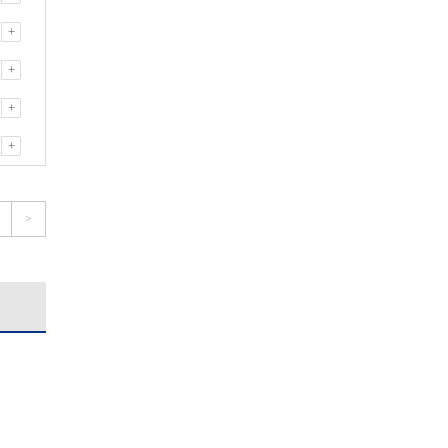
+
+
+
+
>