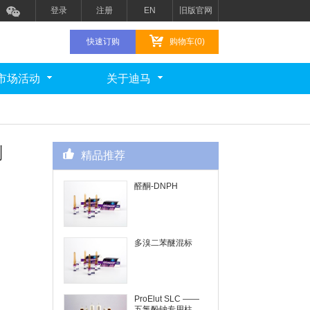
登录
注册
EN
旧版官网
快速订购
购物车(0)
市场活动
关于迪马
剂
精品推荐
醛酮-DNPH
多溴二苯醚混标
ProElut SLC ——
五氯酚钠专用柱