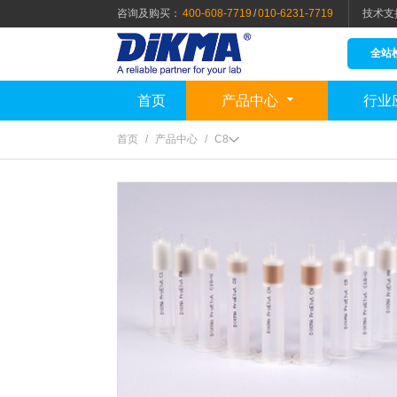
咨询及购买：
400-608-7719
/
010-6231-7719
技术支
全站
首页
产品中心
行业
首页
/
产品中心
/
C8