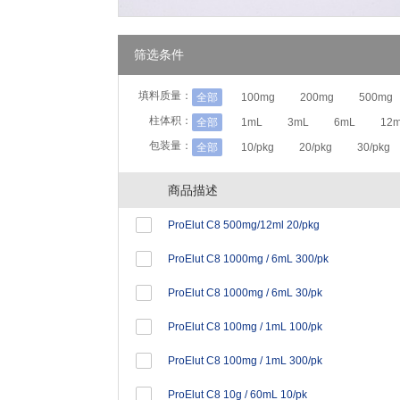
筛选条件
填料质量：
全部
100mg
200mg
500mg
柱体积：
全部
1mL
3mL
6mL
12
包装量：
全部
10/pkg
20/pkg
30/pkg
商品描述
ProElut C8 500mg/12ml 20/pkg
ProElut C8 1000mg / 6mL 300/pk
ProElut C8 1000mg / 6mL 30/pk
ProElut C8 100mg / 1mL 100/pk
ProElut C8 100mg / 1mL 300/pk
ProElut C8 10g / 60mL 10/pk