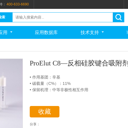
持：
400-633-6690
检索
应用
应用数据库
技术支持
ProElut C8—反相硅胶键合吸附
• 作用基团：辛基
• 碳载量（C%）：11%
• 保留机理：中等非极性相互作用
收藏
分享：