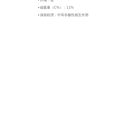
• 封端：是
• 碳载量（C%）：11%
• 保留机理：中等非极性相互作用