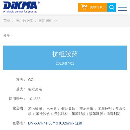
购物车(0)
首页
/
应用数据库
/
抗组胺药
分享：
抗组胺药
2010-07-01
方法：
GC
基质：
标准溶液
应用编号：
101222
化合物：
苯丙醇胺； 麻黄素； 假麻黄硷； 非尼拉敏； 苯海拉明；多西拉
敏； 苯托沙敏； 美沙吡林；氯苯那敏；溴苯吡胺；曲普利啶
色谱柱：
DM-5 Amine 30m x 0.32mm x 1μm