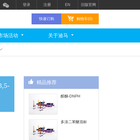
登录
注册
EN
旧版官网
快速订购
购物车(0)
市场活动
关于迪马
精品推荐
,5-
醛酮-DNPH
多溴二苯醚混标