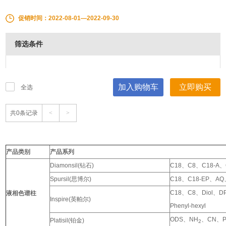
促销时间：2022-08-01—2022-09-30
筛选条件
加入购物车
立即购买
全选
共0条记录
<
>
产品类别
产品系列
Diamonsil(钻石)
C18、C8、C18-A、
Spursil(思博尔)
C18、C18-EP、AQ、
C18、C8、Diol、D
液相色谱柱
Inspire(英帕尔)
Phenyl-hexyl
ODS、NH
、CN、PH
Platisil(铂金)
2