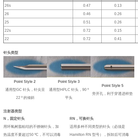
26s
0.47
0.13
26
0.46
0.26
25
0.51
0.26
22s
0.72
0.15
22
0.72
0.41
针头类型
Point Style 2
Point Style 3
Point Style 5
通用型GC 针头，针尖呈
通用型HPLC 针头，90 º
旁开孔，利于穿透进样垫
22 º 的倾斜
平头
注射器类型
N，固定针头
RN，可换针头
用环氧树脂粘结的不锈钢针头，加
适用多种不同类型的针头（必须是
热温度不要超过50 ºC，不可以消毒
Hamilton RN 型号），拆卸后可消毒