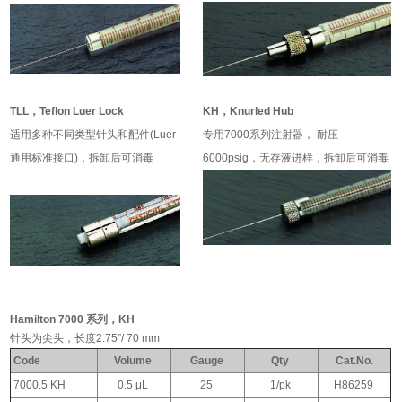
TLL，Teflon Luer Lock
KH，Knurled Hub
适用多种不同类型针头和配件(Luer
专用7000系列注射器， 耐压
通用标准接口)，拆卸后可消毒
6000psig，无存液进样，拆卸后可消毒
Hamilton 7000 系列，KH
针头为尖头，长度2.75”/ 70 mm
Code
Volume
Gauge
Qty
Cat.No.
7000.5 KH
0.5 μL
25
1/pk
H86259