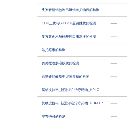
头孢哌酮钠他唑巴坦钠有关物质的检测
——
GHK三肽与GHK-Cu蓝铜胜肽的检测
——
复方愈创木酚磺酸钾口服溶液的检测
——
达托霉素的检测
——
奥美拉唑肠溶胶囊的检测
——
蔗糖硬脂酸酯中游离蔗糖的检测
——
莫纳皮拉韦_新冠潜在治疗药物_HPLC
——
莫纳皮拉韦_新冠潜在治疗药物_UHPLC/MS/MS
——
非布他司的检测
——