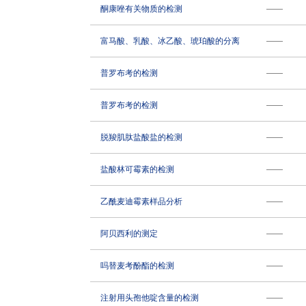
酮康唑有关物质的检测
——
富马酸、乳酸、冰乙酸、琥珀酸的分离
——
普罗布考的检测
——
普罗布考的检测
——
脱羧肌肽盐酸盐的检测
——
盐酸林可霉素的检测
——
乙酰麦迪霉素样品分析
——
阿贝西利的测定
——
吗替麦考酚酯的检测
——
注射用头孢他啶含量的检测
——