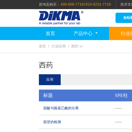
咨询及购买：
400-608-7719
/
010-6231-7719
技术支
全站
首页
产品中心
行业
首页
/
行业应用
/
西药
西药
应用
标题
SPE柱
肌酸与胍基乙酸的分离
——
肌苷的检测
——