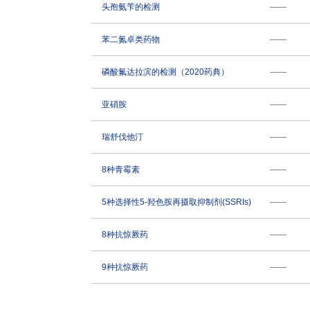
头孢氨苄的检测
——
苯二氮卓类药物
——
磷酸氟达拉滨的检测（2020药典）
——
亚硝胺
——
瑞舒伐他汀
——
8种青霉素
——
5种选择性5-羟色胺再摄取抑制剂(SSRIs)
——
8种抗惊厥药
——
9种抗惊厥药
——