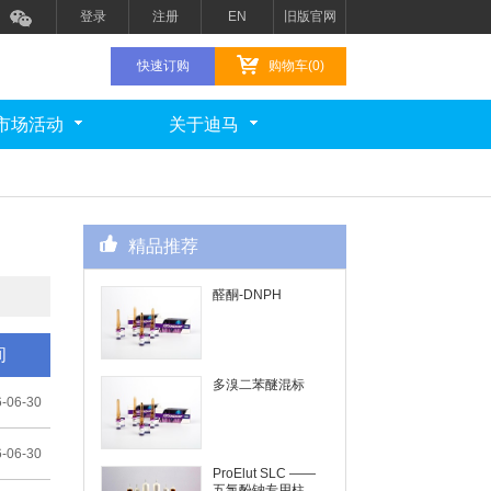
登录
注册
EN
旧版官网
快速订购
购物车(0)
市场活动
关于迪马
精品推荐
醛酮-DNPH
间
多溴二苯醚混标
-06-30
-06-30
ProElut SLC ——
五氯酚钠专用柱