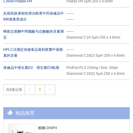
CARB+Platisil PH
Platisil PH 5μm 250 x 4.6mm
反相高效液相色谱法检查中药保健品中
——
8种激素类成分
——
蜂胶总黄酮中阿魏酸与总酚酸的含量测
——
定
Diamonsil C18 5μm 250 x 4.6mm
HPLC法测定保健食品葛枳胶囊中葛根
——
素的含量
Diamonsil C18(2) 5μm 200 x 4.6mm
保健品中维生素D2、维生素D3检测
ProElut PLS 150mg / 6mL 30/pk
Diamonsil C18(2) 5μm 250 x 4.6mm
1
共8条记录
<
>
精品推荐
醛酮-DNPH